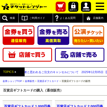
検索
ご利用ガイド
よくある質問
店舗案内
TOPICS
先払い買取業者と思われるご注文のキャンセルについて
2025年12月05日
【202
金券ショップTOP
>
金券販売
>
百貨店ギフトカード
>
百貨店ギフトカードの販売
百貨店ギフトカードの購入（通信販売）
百貨店ギフトカード 1,000円券
百貨店ギフトカード 2,000円券