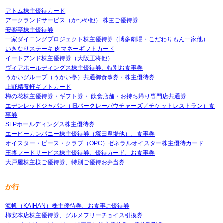
アトム株主優待カード
アークランドサービス（かつや他） 株主ご優待券
安楽亭株主優待券
一家ダイニングプロジェクト株主優待券（博多劇場・こだわりもん一家他）
いきなりステーキ 肉マネーギフトカード
イートアンド株主優待券（大阪王将他）
ヴィアホールディングス株主優待券、特別お食事券
うかいグループ（うかい亭）共通御食事券・株主優待券
上野精養軒ギフトカード
梅の花株主優待券・ギフト券・ 飲食店舗・お持ち帰り専門店共通券
エデンレッドジャパン（旧バークレーバウチャーズ／チケットレストラン）食
事券
SFPホールディングス株主優待券
エーピーカンパニー株主優待券（塚田農場他）、食事券
オイスター・ピース・クラブ（OPC）ゼネラルオイスター株主優待カード
王将フードサービス株主優待券、優待カード、お食事券
大戸屋株主様ご優待券、特別ご優待お弁当券
か行
海帆（KAIHAN）株主優待券、お食事ご優待券
柿安本店株主優待券、グルメフリーチョイス引換券