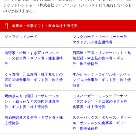
チケットレンジャー（株式会社 ライフインテリジェンス）にて発行しているも
のではありません。
食事券・食事ギフト・飲食系株主優待券
ジェフグルメカード
マックカード・マックコーヒー券・
マクドナルド株主優待券
吉野家・松屋・すき家（ゼンショ
日高屋・王将・リンガーハット・丸
ー）の食事券・ギフト券・株主優待
亀製麺・幸楽苑の食事券・ギフト
券
券・株主優待券
くら寿司・元気寿司・銚子丸などの
すかいらーく・ロイヤルホールディ
寿司関連食事券・ギフト券・株主優
ングスの食事券・ギフト券・株主優
待券
待券
焼肉きんぐ（物語コーポレーショ
モスバーガー・ミスタードーナツ
ン）・叙々苑などの焼肉関連食事
（ダスキン）・不二家のギフト券・
券・ギフト券・株主優待券
食事券・株主優待券
居酒屋関連の食事券・ギフト券・株
スターバックス・タリーズ・ドトー
主優待券
ル・サンマルクの食事券・ギフト
券・株主優待券