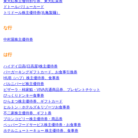
東天紅株主優待割引券、東天紅菜券
ドトールバリューカード
トリドール株主優待券(丸亀製麺）
な行
中村屋株主優待券
は行
ハイデイ日高(日高屋)株主優待券
バーガーキングギフトカード、お食事引換券
HUB（ハブ）株主優待券、食事券
バルニバービ株主優待券
ピザーラ・柿家鮨・VIVA共通商品券、プレゼントチケット
びっくりドンキー食事券
ひらまつ株主優待券、ギフトカード
ヒルトン・ホテルズ＆リゾーツお食事券
不二家株主優待券、ギフト券
ブロンコビリー株主優待券・商品券
ペッパーフードサービス株主優待券・お食事券
ホテルニュートーキョー 株主優待券、食事券