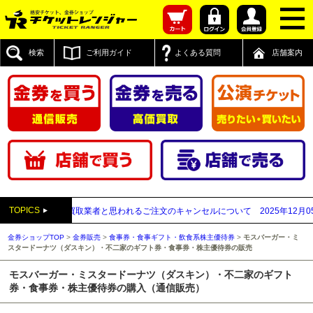
検索
ご利用ガイド
よくある質問
店舗案内
TOPICS
が先払い買取業者と思われるご注文のキャンセルについて
2025年12月05日
【20
金券ショップTOP
>
金券販売
>
食事券・食事ギフト・飲食系株主優待券
>
モスバーガー・ミ
スタードーナツ（ダスキン）・不二家のギフト券・食事券・株主優待券の販売
モスバーガー・ミスタードーナツ（ダスキン）・不二家のギフト
券・食事券・株主優待券の購入（通信販売）