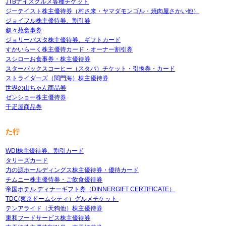
JTBナイスグルメ各種チケット
ジーテイスト株主優待券（村さ来・ヤマダモンゴル・焼肉屋さかい他）
ジョイフル株主優待券、割引券
叙々苑食事券
ジョリーパスタ株主優待券、ギフトカード
すかいらーく株主優待カード・オーナー割引券
スシローお食事券・株主優待券
スターバックスコーヒー（スタバ）チケット・引換券・カード
ストライダーズ（関門海）株主優待券
世界の山ちゃん商品券
ゼンショー株主優待券
千疋屋商品券
た行
WDI株主優待券、割引カード
タリーズカード
力の源ホールディングス株主優待券・優待カード
チムニー株主優待券・ご飲食優待券
帝国ホテル ディナーギフト券（DINNERGIFT CERTIFICATE）
TDC(東京ドームシティ）グルメチケット
テンアライド（天狗他）株主優待券
東和フードサービス株主優待券