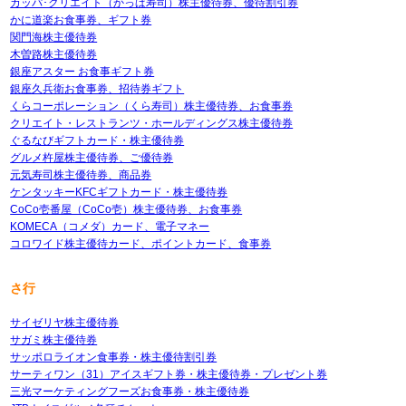
カッパ･クリエイト（かっぱ寿司）株主優待券、優待割引券
かに道楽お食事券、ギフト券
関門海株主優待券
木曽路株主優待券
銀座アスター お食事ギフト券
銀座久兵衛お食事券、招待券ギフト
くらコーポレーション（くら寿司）株主優待券、お食事券
クリエイト・レストランツ・ホールディングス株主優待券
ぐるなびギフトカード・株主優待券
グルメ杵屋株主優待券、ご優待券
元気寿司株主優待券、商品券
ケンタッキーKFCギフトカード・株主優待券
CoCo壱番屋（CoCo壱）株主優待券、お食事券
KOMECA（コメダ）カード、電子マネー
コロワイド株主優待カード、ポイントカード、食事券
さ行
サイゼリヤ株主優待券
サガミ株主優待券
サッポロライオン食事券・株主優待割引券
サーティワン（31）アイスギフト券・株主優待券・プレゼント券
三光マーケティングフーズお食事券・株主優待券