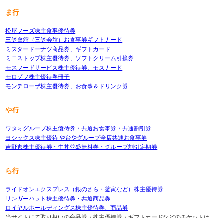
ま行
松屋フーズ株主食事優待券
三笠會舘（三笠会館）お食事券ギフトカード
ミスタードーナツ商品券、ギフトカード
ミニストップ株主優待券、ソフトクリーム引換券
モスフードサービス株主優待券、モスカード
モロゾフ株主優待券冊子
モンテローザ株主優待券、お食事＆ドリンク券
や行
ワタミグループ株主優待券・共通お食事券・共通割引券
ヨシックス株主優待 や台やグループ全店共通お食事券
吉野家株主優待券・牛丼並盛無料券・グループ割引定期券
ら行
ライドオンエクスプレス（銀のさら・釜寅など）株主優待券
リンガーハット株主優待券・共通商品券
ロイヤルホールディングス株主優待券、商品券
当サイトにて取り扱いの商品券・株主優待券・ギフトカードなどのチケットは