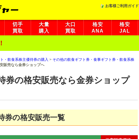
お客様ご利用ガイド
切手
大量
大口
格安
格安
買取
購入
買取
ANA
JAL
！
ト・飲食系株主優待券の購入
>
その他の飲食ギフト券・食事ギフト券・飲食系株
安販売なら金券ショップへ
待券の格安販売なら金券ショップ
待券の格安販売一覧