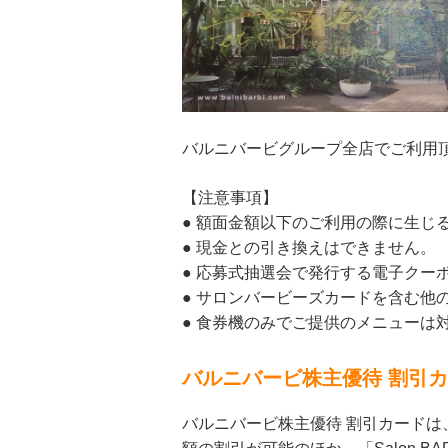
バルニバービグループ全店でご利用
【注意事項】
● 額面金額以下のご利用の際に生じ
● 現金との引き換えはできません。
● 応募式抽選会で発行する電子クー
● サロンバービーズカードを含む他
● 食券機のみでご提供のメニューは
バルニバービ株主優待 割引
バルニバービ株主優待 割引カード