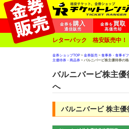
購入
買取
金券を
金券を
通信販売
高価売却
レターパック 格安販売中！
金券ショップTOP
>
金券販売
>
食事券・食事ギフ
主優待券・商品券
>
バルニバービ株主優待券の格
バルニバービ株主優
へ
バルニバービ 株主優