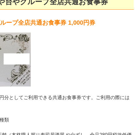
 や台やグループ全店共通お食事券
ープ全店共通お食事券 1,000円券
00円分としてご利用できる共通お食事券です。ご利用の際には
2種類
。
舗（本格職人握り寿司居酒屋 や台ずし、全品280円税抜低価