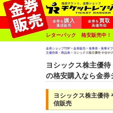
購入
買取
金券を
金券を
通信販売
高価売却
レターパック 格安販売中！
金券ショップTOP
>
金券販売
>
食事券・食事ギフ
主優待券・商品券
>
ヨシックス株主優待 や台や
ヨシックス株主優待
の格安購入なら金券
ヨシックス株主優待
信販売