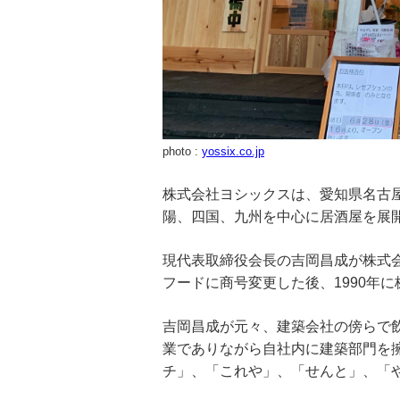
photo :
yossix.co.jp
株式会社ヨシックスは、愛知県名古
陽、四国、九州を中心に居酒屋を展
現代表取締役会長の吉岡昌成が株式会
フードに商号変更した後、1990年
吉岡昌成が元々、建築会社の傍らで
業でありながら自社内に建築部門を擁
チ」、「これや」、「せんと」、「や