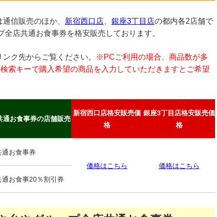
は通信販売のほか、
新宿西口店
、
銀座3丁目店
の都内各2店舗で
ープ全店共通お食事券を格安販売しております。
リンク先からご覧ください。
※PCご利用の場合、商品数が多
F」の検索キーで購入希望の商品を入力していただきますとご希望
新宿西口店格安販売価
銀座3丁目店格安販売価
共通お食事券の店舗販売
格
格
共通お食事券
価格はこちら
価格はこちら
共通お食事20％割引券