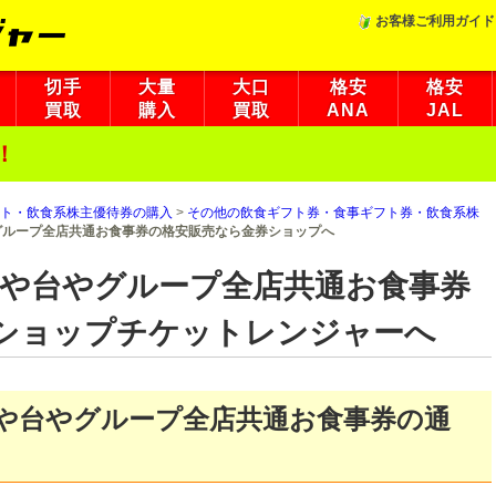
お客様ご利用ガイド
切手
大量
大口
格安
格安
買取
購入
買取
ANA
JAL
！
ト・飲食系株主優待券の購入
>
その他の飲食ギフト券・食事ギフト券・飲食系株
グループ全店共通お食事券の格安販売なら金券ショップへ
 や台やグループ全店共通お食事券
ショップチケットレンジャーへ
 や台やグループ全店共通お食事券の通