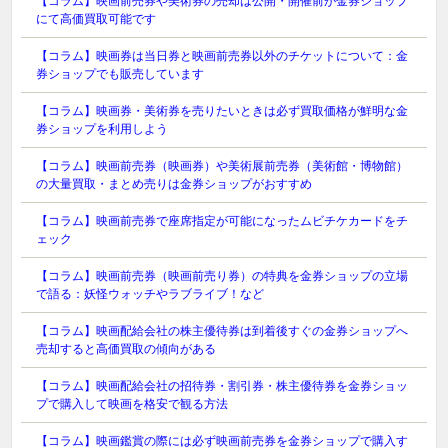
【コラム】映画前売券や美術券の売却は公開・開催前が金券ショップ
にて高価買取可能です
【コラム】映画券は当日券と映画前売券以外のチケットについて：金
券ショップでも販売しています
【コラム】映画券・美術券を売りたいときは必ず買取価格が鮮明な金
券ショップを利用しよう
【コラム】映画前売券（映画券）や美術展前売券（美術館・博物館）
の大量買取・まとめ売りは金券ショップがおすすめ
【コラム】映画前売券で座席指定が可能になったムビチケカードをチ
ェック
【コラム】映画前売券（映画前売り券）の特典を金券ショップの立場
で語る：妖怪ウォッチやラブライブ！など
【コラム】映画配給会社の株主優待券は到着後すぐの金券ショップへ
売却すると高価買取の傾向がある
【コラム】映画配給会社の招待券・割引券・株主優待券を金券ショッ
プで購入して映画を格安で観る方法
【コラム】映画鑑賞の際には必ず映画前売券を金券ショップで購入す