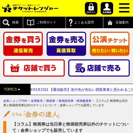
検索
ご利用ガイド
よくある質問
店舗案内
TOPICS
て
2026年03月23日
【通信販売】送付先が先払い買取業者と思われるご注文のキ
金券ショップTOP
>
金券販売
>
映画券
>
映画前売券・映画鑑賞券
>
【コラム】映画券は当日
券と映画前売券以外のチケットについて：金券ショップでも販売しています
【コラム】映画券は当日券と映画前売券以外のチケットについ
て：金券ショップでも販売しています