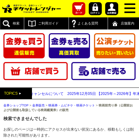
検索
ご利用ガイド
よくある質問
店舗案内
TOPICS
れるご注文のキャンセルについて
2025年12月05日
【2025年～2026年】年
金券ショップTOP
>
金券販売
>
映画券・ムビチケ・映画チケット
>
映画前売り券（公開前お
よび公開後も取扱している映画鑑賞券）の販売
検索できませんでした
お探しのページは一時的にアクセスが出来ない状況にあるか、移動もしくは削
除された可能性があります。