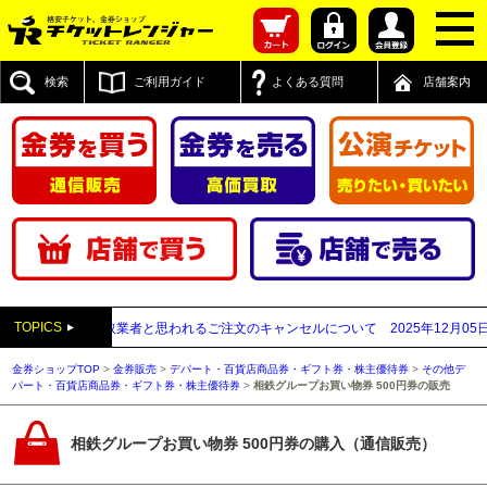
検索
ご利用ガイド
よくある質問
店舗案内
TOPICS
先が先払い買取業者と思われるご注文のキャンセルについて
2025年12月05日
【2
金券ショップTOP
>
金券販売
>
デパート・百貨店商品券・ギフト券・株主優待券
>
その他デ
パート・百貨店商品券・ギフト券・株主優待券
>
相鉄グループお買い物券 500円券の販売
相鉄グループお買い物券 500円券の購入（通信販売）