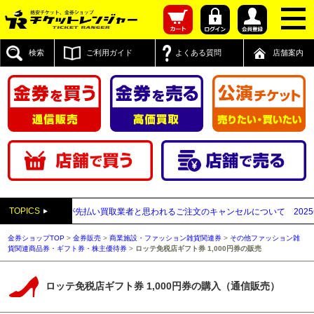
検索
ご利用ガイド
よくある質問
店舗案内
TOPICS
販売】送付先が先払い買取業者と思われるご注文のキャンセルについて
2025年12
金券ショップTOP
>
金券販売
>
商業施設・ファッション雑貨関連券
>
その他ファッション雑
貨関連商品券・ギフト券・株主優待券
>
ロッテ免税店ギフト券 1,000円券の販売
ロッテ免税店ギフト券 1,000円券の購入（通信販売）