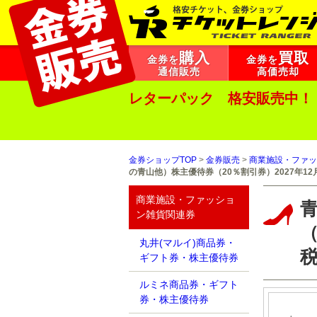
購入
買取
金券を
金券を
通信販売
高価売却
レターパック 格安販売中！
金券ショップTOP
>
金券販売
>
商業施設・ファッ
の青山他）株主優待券（20％割引券）2027年1
商業施設・ファッショ
ン雑貨関連券
（
丸井(マルイ)商品券・
ギフト券・株主優待券
ルミネ商品券・ギフト
券・株主優待券