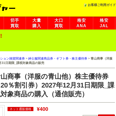
お客様ご利用ガイド
切手
大量
大口
格安
格安
買取
購入
買取
ANA
JAL
！
ション雑貨関連券
>
紳士服関連商品券・ギフト券・株主優待券
>
青山商事（洋服
2月31日期限_課税対象商品の販売
青山商事（洋服の青山他）株主優待券
20％割引券）2027年12月31日期限_課
税対象商品の購入（通信販売）
¥400
ネット通販価格