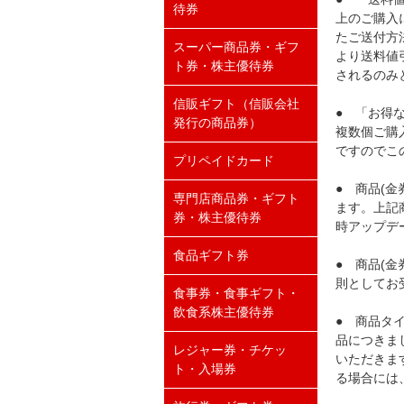
待券
上のご購入
たご送付方
スーパー商品券・ギフ
より送料値
ト券・株主優待券
されるのみ
信販ギフト（信販会社
● 「お得
発行の商品券）
複数個ご購
ですのでこ
プリペイドカード
● 商品(
専門店商品券・ギフト
ます。上記
券・株主優待券
時アップデ
食品ギフト券
● 商品(
則としてお
食事券・食事ギフト・
飲食系株主優待券
● 商品タ
品につきま
レジャー券・チケッ
いただきま
ト・入場券
る場合には