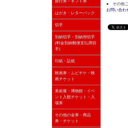
旅行券・ギフト券
● その他
お問い合わ
はがき・レターパック
切手
別納切手・別納用切手
(料金別納郵便支払用切
手)
印紙・証紙
映画券・ムビチケ・映
画チケット
美術展・博物館・イベ
ント入館チケット・入
場券
その他の金券・商品
券・チケット