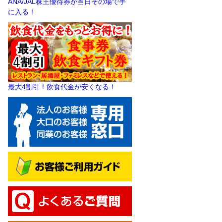
ANA/JAL株主優待券が当日その場で手
に入る！
最大4割引！飲食代金が安くなる！