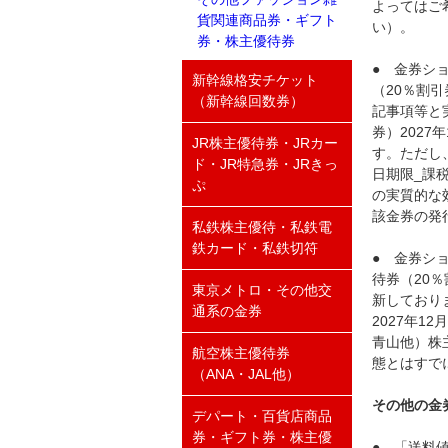
よってはご
貨関連商品券・ギフト
い）。
券・株主優待券
● 金券シ
新幹線格安チケット
（20％割引
（新幹線回数券）
記事項等と
券）202
JR株主優待券・JRカー
す。ただし、
ド・JR特急券・JRきっ
日期限_課
ぷ
の実質的な
該金券の発
私鉄株主優待・私鉄電
鉄カード・私鉄切符
● 金券シ
待券（20％
東京メトロ・その他交
新しており
通系の金券
2027年
青山他）株主
航空株主優待券
態とはすで
（ANA・JAL他）
その他の金
デパート・百貨店商品
券・ギフト券・株主優
● 「送料