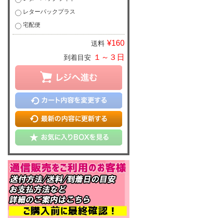
レターパックプラス
宅配便
¥160
送料
１～３日
到着目安