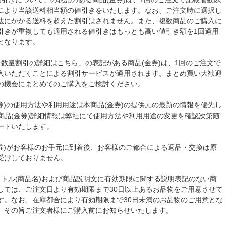
により当該送料相当額の値引きをいたします。なお、ご注文時に選択し
法にかかる送料を超えた割引はされません。また、複数商品のご購入に
引きが重複しても適用される値引きはもっとも高い値引き額を1回適用
となります。
な数量割引の詳細はこちら」の表記がある商品(金券)は、1回のご注文で
入いただくことによる割引サービスが適用されます。まとめ買い大歓迎
の機会にまとめてのご購入をご検討ください。
金券)の使用方法や利用用途は本商品(金券)の提供元の最新の情報を優先し
商品(金券)詳細情報は弊社にて使用方法や利用用途の変更を確認次第随
ートいたします。
金券)がお客様のお手元に到着後、お客様のご都合による返品・交換は原
受けしておりません。
イトル(商品名)および商品説明文に有効期限に関する説明表記のない商
しては、ご注文日より有効期限まで30日以上あるお品物をご用意させて
す。なお、在庫都合により有効期限まで30日未満のお品物のご用意とな
、その旨ご注文者様にご購入前にお知らせいたします。