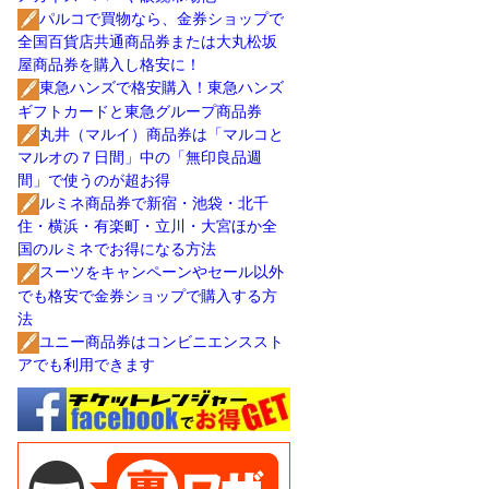
パルコで買物なら、金券ショップで
全国百貨店共通商品券または大丸松坂
屋商品券を購入し格安に！
東急ハンズで格安購入！東急ハンズ
ギフトカードと東急グループ商品券
丸井（マルイ）商品券は「マルコと
マルオの７日間」中の「無印良品週
間」で使うのが超お得
ルミネ商品券で新宿・池袋・北千
住・横浜・有楽町・立川・大宮ほか全
国のルミネでお得になる方法
スーツをキャンペーンやセール以外
でも格安で金券ショップで購入する方
法
ユニー商品券はコンビニエンススト
アでも利用できます