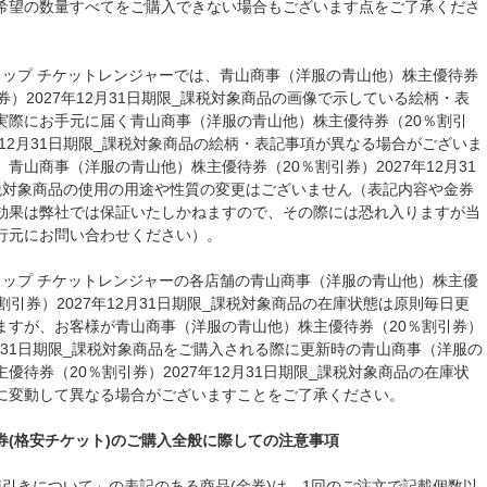
希望の数量すべてをご購入できない場合もございます点をご了承くださ
ョップ チケットレンジャーでは、青山商事（洋服の青山他）株主優待券
券）2027年12月31日期限_課税対象商品の画像で示している絵柄・表
実際にお手元に届く青山商事（洋服の青山他）株主優待券（20％割引
7年12月31日期限_課税対象商品の絵柄・表記事項が異なる場合がございま
青山商事（洋服の青山他）株主優待券（20％割引券）2027年12月31
税対象商品の使用の用途や性質の変更はございません（表記内容や金券
効果は弊社では保証いたしかねますので、その際には恐れ入りますが当
行元にお問い合わせください）。
ョップ チケットレンジャーの各店舗の青山商事（洋服の青山他）株主優
割引券）2027年12月31日期限_課税対象商品の在庫状態は原則毎日更
ますが、お客様が青山商事（洋服の青山他）株主優待券（20％割引券）
12月31日期限_課税対象商品をご購入される際に更新時の青山商事（洋服の
優待券（20％割引券）2027年12月31日期限_課税対象商品の在庫状
に変動して異なる場合がございますことをご了承ください。
券(格安チケット)のご購入全般に際しての注意事項
値引きについて」の表記のある商品(金券)は、1回のご注文で記載個数以