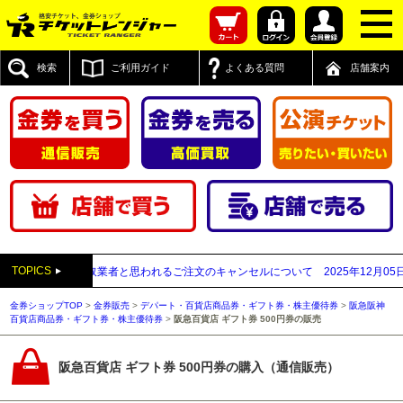
検索
ご利用ガイド
よくある質問
店舗案内
TOPICS
先が先払い買取業者と思われるご注文のキャンセルについて
2025年12月05日
【2
金券ショップTOP
>
金券販売
>
デパート・百貨店商品券・ギフト券・株主優待券
>
阪急阪神
百貨店商品券・ギフト券・株主優待券
>
阪急百貨店 ギフト券 500円券の販売
阪急百貨店 ギフト券 500円券の購入（通信販売）