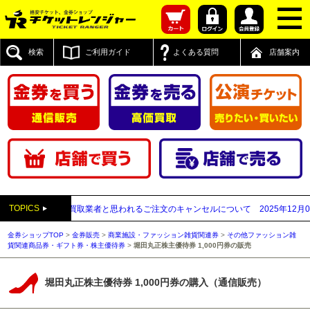
検索
ご利用ガイド
よくある質問
店舗案内
TOPICS
付先が先払い買取業者と思われるご注文のキャンセルについて
2025年12月05日
金券ショップTOP
>
金券販売
>
商業施設・ファッション雑貨関連券
>
その他ファッション雑
貨関連商品券・ギフト券・株主優待券
>
堀田丸正株主優待券 1,000円券の販売
堀田丸正株主優待券 1,000円券の購入（通信販売）