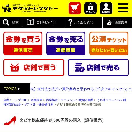
検索
ご利用ガイド
よくある質問
店舗案内
TOPICS
23日
【通信販売】送付先が先払い買取業者と思われるご注文のキャンセルについて
金券ショップTOP
>
金券販売
>
商業施設・ファッション雑貨関連券
>
その他ファッション雑
貨関連商品券・ギフト券・株主優待券
>
タビオ株主優待券 500円券の販売
タビオ株主優待券 500円券の購入（通信販売）