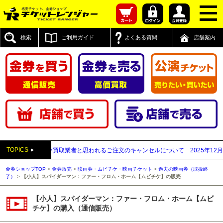
検索
ご利用ガイド
よくある質問
店舗案内
TOPICS
付先が先払い買取業者と思われるご注文のキャンセルについて
2025年12月05日
金券ショップTOP
>
金券販売
>
映画券・ムビチケ・映画チケット
>
過去の映画券（取扱終
了）
>
【小人】スパイダーマン：ファー・フロム・ホーム【ムビチケ】の販売
【小人】スパイダーマン：ファー・フロム・ホーム【ムビ
チケ】の購入（通信販売）