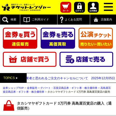
検索
ご利用ガイド
よくある質問
店舗案内
TOPICS
が先払い買取業者と思われるご注文のキャンセルについて
2025年12月05日
【20
金券ショップTOP
>
金券販売
>
デパート・百貨店商品券・ギフト券・株主優待券
>
高島屋百
貨店商品券・ギフト券・株主優待券
>
タカシマヤギフトカード 3万円券 高島屋百貨店の販売
タカシマヤギフトカード 3万円券 高島屋百貨店の購入（通
信販売）