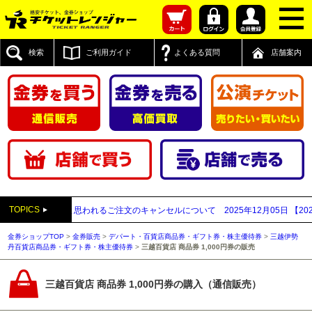
検索
ご利用ガイド
よくある質問
店舗案内
TOPICS
払い買取業者と思われるご注文のキャンセルについて
2025年12月05日
【2025
金券ショップTOP
>
金券販売
>
デパート・百貨店商品券・ギフト券・株主優待券
>
三越伊勢
丹百貨店商品券・ギフト券・株主優待券
>
三越百貨店 商品券 1,000円券の販売
三越百貨店 商品券 1,000円券の購入（通信販売）