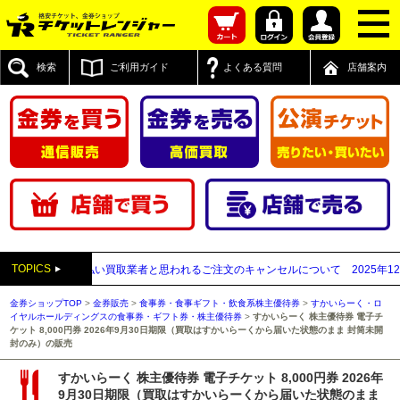
検索
ご利用ガイド
よくある質問
店舗案内
TOPICS
】送付先が先払い買取業者と思われるご注文のキャンセルについて
2025年12月05
金券ショップTOP
>
金券販売
>
食事券・食事ギフト・飲食系株主優待券
>
すかいらーく・ロ
イヤルホールディングスの食事券・ギフト券・株主優待券
>
すかいらーく 株主優待券 電子チ
ケット 8,000円券 2026年9月30日期限（買取はすかいらーくから届いた状態のまま 封筒未開
封のみ）の販売
すかいらーく 株主優待券 電子チケット 8,000円券 2026年
9月30日期限（買取はすかいらーくから届いた状態のまま