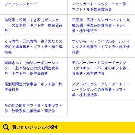
ジェフグルメカード
マックカード・マックコーヒー券・
マクドナルド株主優待券
吉野家・松屋・すき家（ゼンショ
日高屋・王将・リンガーハット・丸
ー）の食事券・ギフト券・株主優待
亀製麺・幸楽苑の食事券・ギフト
券
券・株主優待券
くら寿司・元気寿司・銚子丸などの
すかいらーく・ロイヤルホールディ
寿司関連食事券・ギフト券・株主優
ングスの食事券・ギフト券・株主優
待券
待券
焼肉きんぐ（物語コーポレーショ
モスバーガー・ミスタードーナツ
ン）・叙々苑などの焼肉関連食事
（ダスキン）・不二家のギフト券・
券・ギフト券・株主優待券
食事券・株主優待券
居酒屋関連の食事券・ギフト券・株
スターバックス・タリーズ・ドトー
主優待券
ル・サンマルクの食事券・ギフト
券・株主優待券
その他の飲食ギフト券・食事ギフト
券・飲食系株主優待券・商品券
買いたいジャンルで探す