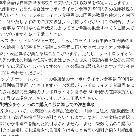
※本商品は在庫数量確認後ご注文いただける数量を確定いたします」
の網掛け）と出た場合はサッポロライオン食事券 500円券の在庫状況を
購入いただけるサッポロライオン食事券 500円券の数量を確定した内容
ご回答いたしますのでご注文後は少々お待ちください（この場合、サッ
ン食事券 500円券の在庫状況によってはご希望の数量すべてをご購入で
もございます点をご了承ください）。
ョップ チケットレンジャーでは、サッポロライオン食事券 500円券の画
いる絵柄・表記事項等と実際にお手元に届くサッポロライオン食事券
の絵柄・表記事項が異なる場合がございます。ただし、サッポロライオン
00円券の使用の用途や性質の変更はございません（表記内容や金券の実質
弊社では保証いたしかねますので、その際には恐れ入りますが当該金券
お問い合わせください）。
ョップ チケットレンジャーの各店舗のサッポロライオン食事券 500円券
は原則毎日更新しておりますが、お客様がサッポロライオン食事券 500
入される際に更新時のサッポロライオン食事券 500円券の在庫状態とは
して異なる場合がございますことをご了承ください。
券(格安チケット)のご購入全般に際しての注意事項
値引きについて」の表記のある商品(金券)は、1回のご注文で記載個数以
により当該送料相当額の値引きをいたします。なお、ご注文時に選択し
法にかかる送料を超えた割引はされません。また、複数商品のご購入に
引きが重複しても適用される値引きはもっとも高い値引き額を1回適用