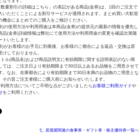
となります。
な数量割引の詳細はこちら」の表記がある商品(金券)は、1回のご注文で
入いただくことによる割引サービスが適用されます。まとめ買い大歓迎
の機会にまとめてのご購入をご検討ください。
金券)の使用方法や利用用途は本商品(金券)の提供元の最新の情報を優先し
商品(金券)詳細情報は弊社にて使用方法や利用用途の変更を確認次第随
ートいたします。
金券)がお客様のお手元に到着後、お客様のご都合による返品・交換は原
受けしておりません。
イトル(商品名)および商品説明文に有効期限に関する説明表記のない商
しては、ご注文日より有効期限まで30日以上あるお品物をご用意させて
す。なお、在庫都合により有効期限まで30日未満のお品物のご用意とな
、その旨ご注文者様にご購入前にお知らせいたします。
ご利用方法についてご不明な点がございましたら
お客様ご利用ガイド
や
せ
をご利用ください。
居酒屋関連の食事券・ギフト券・株主優待券一覧へ