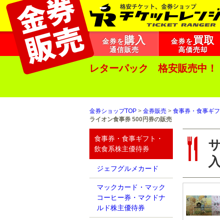
購入
買取
金券を
金券を
通信販売
高価売却
レターパック 格安販売中！
金券ショップTOP
>
金券販売
>
食事券・食事ギフ
ライオン食事券 500円券の販売
食事券・食事ギフト・
サ
飲食系株主優待券
ジェフグルメカード
マックカード・マック
コーヒー券・マクドナ
ルド株主優待券