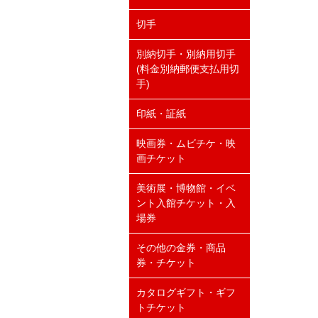
切手
別納切手・別納用切手
(料金別納郵便支払用切
手)
印紙・証紙
映画券・ムビチケ・映
画チケット
美術展・博物館・イベ
ント入館チケット・入
場券
その他の金券・商品
券・チケット
カタログギフト・ギフ
トチケット