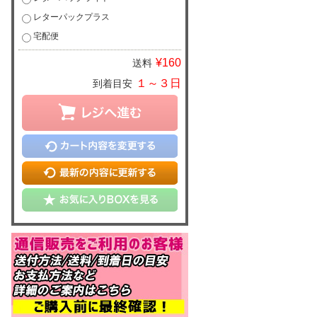
レターパックプラス
宅配便
¥160
送料
１～３日
到着目安