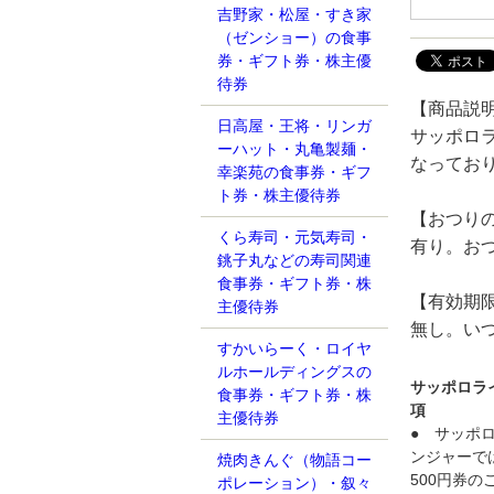
吉野家・松屋・すき家
（ゼンショー）の食事
券・ギフト券・株主優
待券
【商品説
日高屋・王将・リンガ
サッポロ
ーハット・丸亀製麺・
なってお
幸楽苑の食事券・ギフ
ト券・株主優待券
【おつり
くら寿司・元気寿司・
有り。お
銚子丸などの寿司関連
食事券・ギフト券・株
【有効期
主優待券
無し。い
すかいらーく・ロイヤ
ルホールディングスの
サッポロラ
食事券・ギフト券・株
項
主優待券
● サッポ
ンジャーで
焼肉きんぐ（物語コー
500円券
ポレーション）・叙々