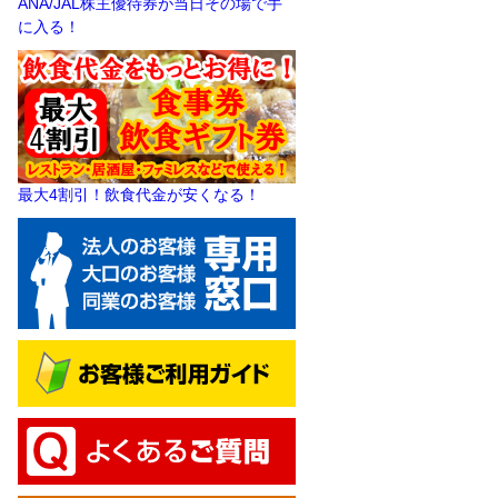
ANA/JAL株主優待券が当日その場で手
に入る！
最大4割引！飲食代金が安くなる！