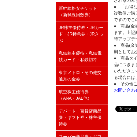
されるのみ
● 「お得
新幹線格安チケット
複数個ご購
（新幹線回数券）
ですのでこ
● 商品(
JR株主優待券・JRカー
ます。上記
ド・JR特急券・JRきっ
時アップデ
ぷ
● 商品(
則としてお
私鉄株主優待・私鉄電
● 商品タ
鉄カード・私鉄切符
品につきま
いただきま
東京メトロ・その他交
る場合には
通系の金券
● その他
お問い合わ
航空株主優待券
（ANA・JAL他）
デパート・百貨店商品
券・ギフト券・株主優
待券
スーパー商品券・ギフ