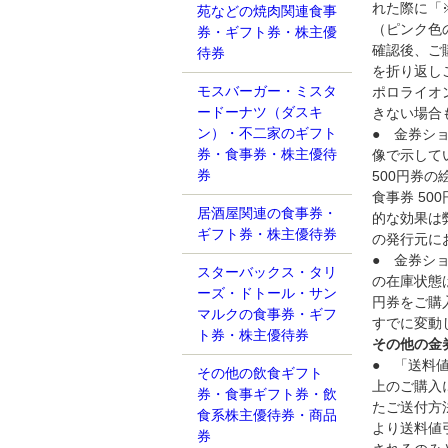
れた際に「
苑などの焼肉関連食事
（ピンク色
券・ギフト券・株主優
確認後、ご
待券
を折り返し
モスバーガー・ミスタ
ポロライオ
ードーナツ（ダスキ
きない場合
ン）・不二家のギフト
● 金券シ
券・食事券・株主優待
像で示して
券
500円券
食事券 5
居酒屋関連の食事券・
的な効果は
ギフト券・株主優待券
の発行元に
● 金券シ
スターバックス・タリ
の在庫状態
ーズ・ドトール・サン
円券をご購
マルクの食事券・ギフ
すでに変動
ト券・株主優待券
その他の金
● 「送料
その他の飲食ギフト
上のご購入
券・食事ギフト券・飲
たご送付方
食系株主優待券・商品
より送料値
券