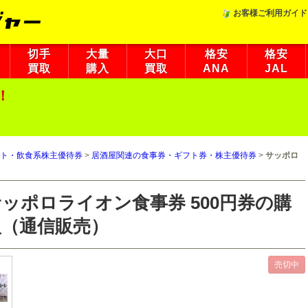
お客様ご利用ガイド
切手
大量
大口
格安
格安
買取
購入
買取
ANA
JAL
！
ト・飲食系株主優待券
>
居酒屋関連の食事券・ギフト券・株主優待券
>
サッポロ
ッポロライオン食事券 500円券の購
入（通信販売）