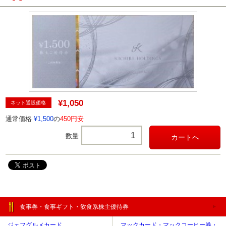
¥1,050
ネット通販価格
通常価格
¥1,500
の
450円安
数量
食事券・食事ギフト・飲食系株主優待券
ジェフグルメカード
マックカード・マックコーヒー券・