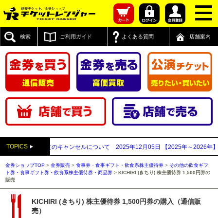
検索
ご利用ガイド
よくある質問
店舗案内
TOPICS
思われるご注文のキャンセルについて
2025年12月05日
【2025年～2026年】
金券ショップTOP
>
金券販売
>
食事券・食事ギフト・飲食系株主優待券
>
その他の飲食ギフ
ト券・食事ギフト券・飲食系株主優待券・商品券
>
KICHIRI (きちり) 株主優待券 1,500円券の
販売
KICHIRI (きちり) 株主優待券 1,500円券の購入（通信販
売）