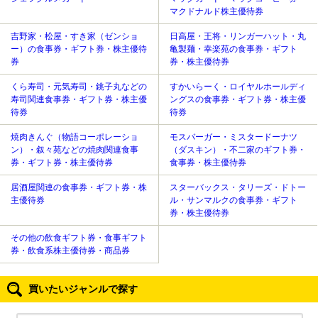
マクドナルド株主優待券
吉野家・松屋・すき家（ゼンショ
日高屋・王将・リンガーハット・丸
ー）の食事券・ギフト券・株主優待
亀製麺・幸楽苑の食事券・ギフト
券
券・株主優待券
くら寿司・元気寿司・銚子丸などの
すかいらーく・ロイヤルホールディ
寿司関連食事券・ギフト券・株主優
ングスの食事券・ギフト券・株主優
待券
待券
焼肉きんぐ（物語コーポレーショ
モスバーガー・ミスタードーナツ
ン）・叙々苑などの焼肉関連食事
（ダスキン）・不二家のギフト券・
券・ギフト券・株主優待券
食事券・株主優待券
居酒屋関連の食事券・ギフト券・株
スターバックス・タリーズ・ドトー
主優待券
ル・サンマルクの食事券・ギフト
券・株主優待券
その他の飲食ギフト券・食事ギフト
券・飲食系株主優待券・商品券
買いたいジャンルで探す