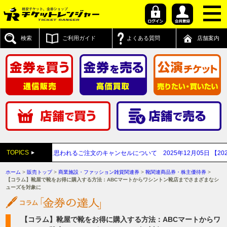
検索
ご利用ガイド
よくある質問
店舗案内
TOPICS
買取業者と思われるご注文のキャンセルについて
2025年12月05日
【2025年～
ホーム
>
販売トップ
>
商業施設・ファッション雑貨関連券
>
靴関連商品券・株主優待券
>
【コラム】靴屋で靴をお得に購入する方法：ABCマートからワシントン靴店までさまざまなシ
ューズを対象に
【コラム】靴屋で靴をお得に購入する方法：ABCマートからワ