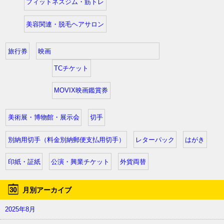
フィットネスジム・筋トレ
美容関連・脱毛ヘアサロン
旅行券
映画
TCチケット
MOVIX映画鑑賞券
美術展・博物館・展示会
切手
別納用切手（料金別納郵便支払用切手）
レターパック
はがき
印紙・証紙
公演・興業チケット
外貨両替
月別アーカイブ
2025年8月