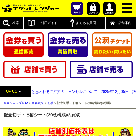
検索
ご利用ガイド
よくある質問
店舗案内
TOPICS
取業者と思われるご注文のキャンセルについて
2025年12月05日
【2025年～2
金券ショップTOP
>
金券買取
>
切手
>
記念切手・旧柄シート(20枚構成)の買取
記念切手・旧柄シート(20枚構成)の買取