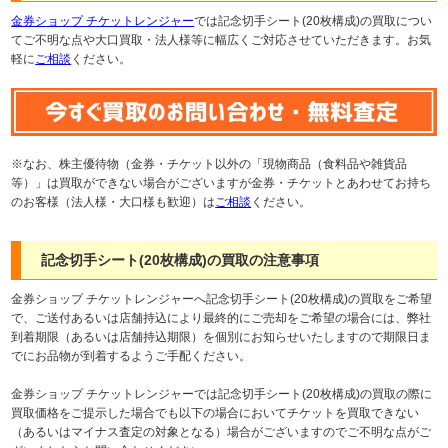
金券ショップ チケットレンジャー
では記念切手シート(20枚構成)の買取につい
てご不明な点や大口買取・法人様等に幅広くご対応させていただきます。お気
軽に
ご相談
ください。
※なお、株主優待物（金券・チケット以外の「現物商品（食料品や雑貨品
等）」は買取ができない場合がございますが金券・チケットとあわせてお持ち
のお客様（法人様・大口様も歓迎）は
ご相談
ください。
記念切手シート(20枚構成)の買取の注意事項
金券ショップ チケットレンジャーへ記念切手シート(20枚構成)の買取をご希望
で、ご送付あるいは店舗持込により最終的にご売却をご希望の場合には、弊社
到着期限（あるいは店舗持込期限）を個別にお知らせいたしますので期限日ま
でにお品物が到着するようご手配ください。
金券ショップ チケットレンジャーでは記念切手シート(20枚構成)の買取の際に
買取価格をご提示した場合でも以下の場合においてチケットを買取できない
（あるいはマイナス査定の対象となる）場合がございますのでご不明な点がご