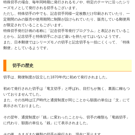
特殊切手の場合、毎年同時期に発行されるモノや、特定のテーマに沿ったシリ
ーズモノとして発行される切手もございます。
ただし、特殊切手の中でも、記念切手同様一定枚数だけ印刷されていたり、一
定期間のみの販売や使用期間に制限が設けられていたり、販売している郵便局
が限定されていることもございます。
特殊切手発行計画の名称に「記念切手等発行プログラム」と表記されているこ
とから、記念切手と特殊切手にさほど違いを持たせてはいないようです。
また、日本郵便ではシリーズモノの切手と記念切手を一括にくくって、「特殊
郵便」としているようです。
切手の歴史
切手は、郵便制度が設立した1870年代に初めて発行されました。
初めて発行された切手は「竜文切手」と呼ばれ、目打ちが無く、裏面に糊もつ
いておりませんでした。
また、その当時は江戸時代と通貨制度が同じことから額面の単位は「文」にて
表示されておりました。
その翌年、通貨制度が「銭」に変わったことから、切手の種類も「竜銭切手」
に代わり、額面の単位も「銭」にて表示されました。
その後、さまざまな種類の切手が発行され、現在に至ります。