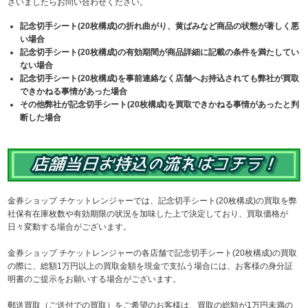
ざいましたらお問い合わせください。
記念切手シート(20枚構成)の折れ曲がり、黄ばみなど商品の状態が著しく悪
い場合
記念切手シート(20枚構成)の有効期間が商品詳細に記載の条件を満たしてい
ない場合
記念切手シート(20枚構成)を事前連絡なく店舗へお持込されても弊社が買取
できかねる事情があった場合
その他弊社が記念切手シート(20枚構成)を買取できかねる事情があったと判
断した場合
金券ショップ チケットレンジャーでは、記念切手シート(20枚構成)の買取を弊
社保有在庫枚数や有効期限の状況を加味した上で決定しており、買取価格が
日々変動する場合がございます。
金券ショップ チケットレンジャーの各店舗で記念切手シート(20枚構成)の買取
の際に、総額1万円以上の買取金額を現金で支払う場合には、お客様の身分証
明書のご提示をお願いする場合がございます。
郵送買取（ご送付での買取）をご希望のお客様は、買取の総額が1万円未満の