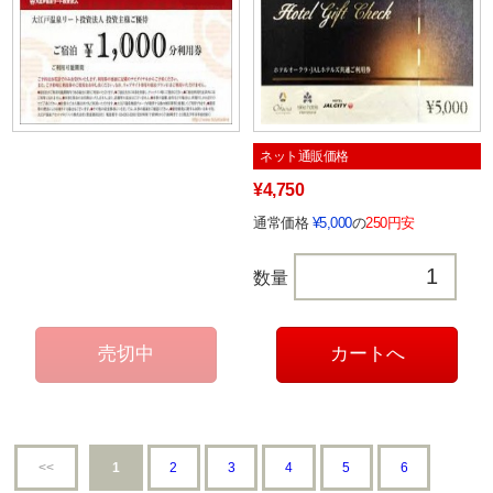
ネット通販価格
¥4,750
通常価格
¥5,000
の
250円安
数量
<<
1
2
3
4
5
6