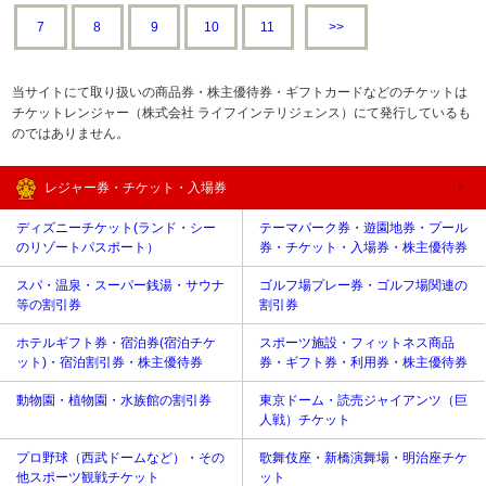
7
8
9
10
11
>>
当サイトにて取り扱いの商品券・株主優待券・ギフトカードなどのチケットは
チケットレンジャー（株式会社 ライフインテリジェンス）にて発行しているも
のではありません。
レジャー券・チケット・入場券
ディズニーチケット(ランド・シー
テーマパーク券・遊園地券・プール
のリゾートパスポート）
券・チケット・入場券・株主優待券
スパ・温泉・スーパー銭湯・サウナ
ゴルフ場プレー券・ゴルフ場関連の
等の割引券
割引券
ホテルギフト券・宿泊券(宿泊チケ
スポーツ施設・フィットネス商品
ット)・宿泊割引券・株主優待券
券・ギフト券・利用券・株主優待券
動物園・植物園・水族館の割引券
東京ドーム・読売ジャイアンツ（巨
人戦）チケット
プロ野球（西武ドームなど）・その
歌舞伎座・新橋演舞場・明治座チケ
他スポーツ観戦チケット
ット