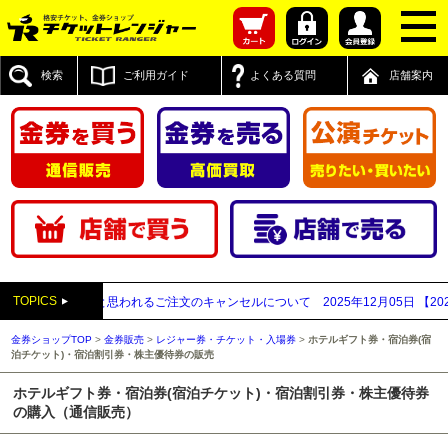
検索
ご利用ガイド
よくある質問
店舗案内
TOPICS
買取業者と思われるご注文のキャンセルについて
2025年12月05日
【2025年～
金券ショップTOP
>
金券販売
>
レジャー券・チケット・入場券
>
ホテルギフト券・宿泊券(宿
泊チケット)・宿泊割引券・株主優待券の販売
ホテルギフト券・宿泊券(宿泊チケット)・宿泊割引券・株主優待券
の購入（通信販売）