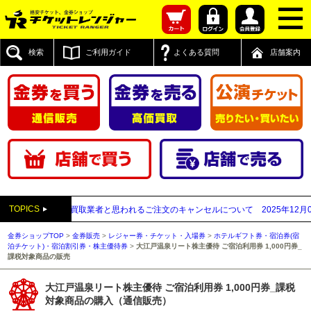
検索
ご利用ガイド
よくある質問
店舗案内
TOPICS
付先が先払い買取業者と思われるご注文のキャンセルについて
2025年12月05日
金券ショップTOP
>
金券販売
>
レジャー券・チケット・入場券
>
ホテルギフト券・宿泊券(宿
泊チケット)・宿泊割引券・株主優待券
>
大江戸温泉リート株主優待 ご宿泊利用券 1,000円券_
課税対象商品の販売
大江戸温泉リート株主優待 ご宿泊利用券 1,000円券_課税
対象商品の購入（通信販売）