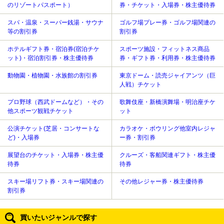
のリゾートパスポート）
券・チケット・入場券・株主優待券
スパ・温泉・スーパー銭湯・サウナ
ゴルフ場プレー券・ゴルフ場関連の
等の割引券
割引券
ホテルギフト券・宿泊券(宿泊チケ
スポーツ施設・フィットネス商品
ット)・宿泊割引券・株主優待券
券・ギフト券・利用券・株主優待券
動物園・植物園・水族館の割引券
東京ドーム・読売ジャイアンツ（巨
人戦）チケット
プロ野球（西武ドームなど）・その
歌舞伎座・新橋演舞場・明治座チケ
他スポーツ観戦チケット
ット
公演チケット(芝居・コンサートな
カラオケ・ボウリング他室内レジャ
ど)・入場券
ー券・割引券
展望台のチケット・入場券・株主優
クルーズ・客船関連ギフト・株主優
待券
待券
スキー場リフト券・スキー場関連の
その他レジャー券・株主優待券
割引券
買いたいジャンルで探す