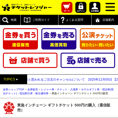
検索
ご利用ガイド
よくある質問
店舗案内
TOPICS
先払い買取業者と思われるご注文のキャンセルについて
2025年12月05日
【202
金券ショップTOP
>
金券販売
>
レジャー券・チケット・入場券
>
ホテルギフト券・宿泊券(宿
泊チケット)・宿泊割引券・株主優待券
>
東急インチェーン ギフトチケット 500円の販売
東急インチェーン ギフトチケット 500円の購入（通信販
売）