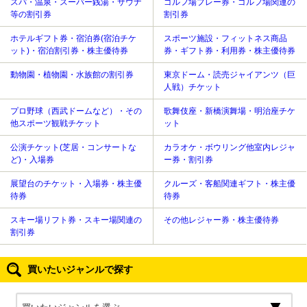
スパ・温泉・スーパー銭湯・サウナ
ゴルフ場プレー券・ゴルフ場関連の
等の割引券
割引券
ホテルギフト券・宿泊券(宿泊チケ
スポーツ施設・フィットネス商品
ット)・宿泊割引券・株主優待券
券・ギフト券・利用券・株主優待券
動物園・植物園・水族館の割引券
東京ドーム・読売ジャイアンツ（巨
人戦）チケット
プロ野球（西武ドームなど）・その
歌舞伎座・新橋演舞場・明治座チケ
他スポーツ観戦チケット
ット
公演チケット(芝居・コンサートな
カラオケ・ボウリング他室内レジャ
ど)・入場券
ー券・割引券
展望台のチケット・入場券・株主優
クルーズ・客船関連ギフト・株主優
待券
待券
スキー場リフト券・スキー場関連の
その他レジャー券・株主優待券
割引券
買いたいジャンルで探す