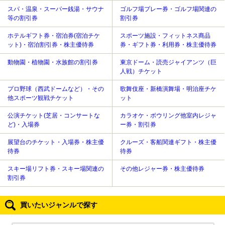
スパ・温泉・スーパー銭湯・サウナ
ゴルフ場プレー券・ゴルフ場関連の
等の割引券
割引券
ホテルギフト券・宿泊券(宿泊チケ
スポーツ施設・フィットネス商品
ット)・宿泊割引券・株主優待券
券・ギフト券・利用券・株主優待券
動物園・植物園・水族館の割引券
東京ドーム・読売ジャイアンツ（巨
人戦）チケット
プロ野球（西武ドームなど）・その
歌舞伎座・新橋演舞場・明治座チケ
他スポーツ観戦チケット
ット
公演チケット(芝居・コンサートな
カラオケ・ボウリング他室内レジャ
ど)・入場券
ー券・割引券
展望台のチケット・入場券・株主優
クルーズ・客船関連ギフト・株主優
待券
待券
スキー場リフト券・スキー場関連の
その他レジャー券・株主優待券
割引券
買いたいジャンルで探す