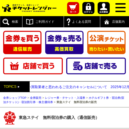
検索
ご利用ガイド
よくある質問
店舗案内
TOPICS
送付先が先払い買取業者と思われるご注文のキャンセルについて
2025年12月05日
金券ショップTOP
>
金券販売
>
レジャー券・チケット・入場券
>
ホテルギフト券・宿泊券(宿
泊チケット)・宿泊割引券・株主優待券
>
東急ステイ 無料宿泊券の販売
東急ステイ 無料宿泊券の購入（通信販売）