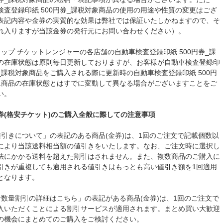
検査登録印紙 500円券_課税対象商品の使用の用途や性質の変更はござ
表記内容や金券の実質的な効果は弊社では保証いたしかねますので、そ
れ入りますが当該金券の発行元にお問い合わせください）。
ョップ チケットレンジャーの各店舗の自動車検査登録印紙 500円券_課
の在庫状態は原則毎日更新しておりますが、お客様が自動車検査登録印
券_課税対象商品をご購入される際に更新時の自動車検査登録印紙 500円
象商品の在庫状態とはすでに変動して異なる場合がございますことをご
い。
券(格安チケット)のご購入全般に際しての注意事項
値引きについて」の表記のある商品(金券)は、1回のご注文で記載個数以
により当該送料相当額の値引きをいたします。なお、ご注文時に選択し
法にかかる送料を超えた割引はされません。また、複数商品のご購入に
引きが重複しても適用される値引きはもっとも高い値引き額を1回適用
となります。
な数量割引の詳細はこちら」の表記がある商品(金券)は、1回のご注文で
入いただくことによる割引サービスが適用されます。まとめ買い大歓迎
の機会にまとめてのご購入をご検討ください。