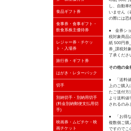
し、自動車
食品ギフト券
いません（
の際には恐
食事券・食事ギフト・
飲食系株主優待券
● 金券シ
税対象商品
レジャー券・チケッ
紙 500円
ト・入場券
券_課税対
了承くださ
旅行券・ギフト券
その他の金
はがき・レターパック
● 「送料
切手
上のご購入
たご送付方
別納切手・別納用切手
より送料値
(料金別納郵便支払用切
されるのみ
手)
● 「お得
映画券・ムビチケ・映
複数個ご購
画チケット
ですのでこ