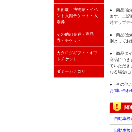
美術展・博物館・イベ
● 商品(
ント入館チケット・入
ます。上記
場券
時アップデ
その他の金券・商品
● 商品(
券・チケット
則としてお
カタログギフト・ギフ
● 商品タ
トチケット
商品につき
ていただき
ダミーカテゴリ
なる場合に
● その他
お問い合わ
関
自動車検
自動車検