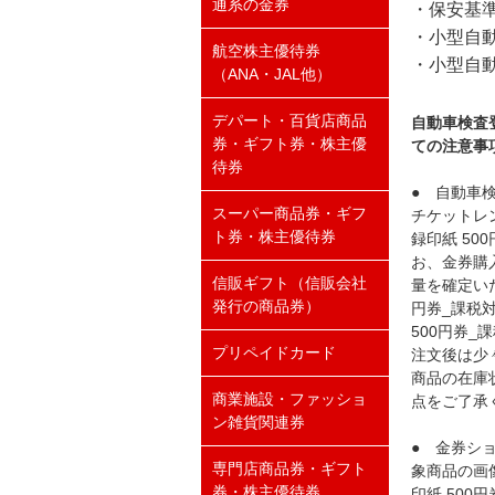
通系の金券
・保安基準
・小型自動車
航空株主優待券
・小型自動
（ANA・JAL他）
デパート・百貨店商品
自動車検査
券・ギフト券・株主優
ての注意事
待券
● 自動車
スーパー商品券・ギフ
チケットレ
ト券・株主優待券
録印紙 5
お、金券購
信販ギフト（信販会社
量を確定い
発行の商品券）
円券_課税
500円券
プリペイドカード
注文後は少
商品の在庫
商業施設・ファッショ
点をご了承
ン雑貨関連券
● 金券シ
専門店商品券・ギフト
象商品の画
券・株主優待券
印紙 50