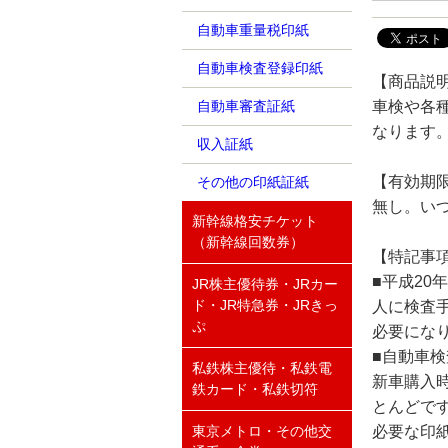
自動車重量税印紙
自動車検査登録印紙
【商品説
車検や各
自動車審査証紙
なります
収入証紙
【有効期
その他の印紙証紙
無し。い
新幹線格安チケット
（新幹線回数券）
【特記事
■平成2
JR株主優待券・JRカー
ド・JR特急券・JRきっ
人に検査
ぷ
必要にな
■自動車
私鉄株主優待・私鉄電
新車購入
鉄カード・私鉄切符
とんどで
必要な印
東京メトロ・その他交