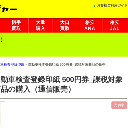
お客様ご利用ガイド
切手
大量
大口
格安
格安
買取
購入
買取
ANA
JAL
！
動車検査登録印紙
>
自動車検査登録印紙 500円券_課税対象商品の販売
動車検査登録印紙 500円券_課税対象
商品の購入（通信販売）