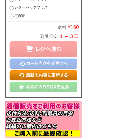
レターパックプラス
宅配便
¥160
送料
１～３日
到着目安