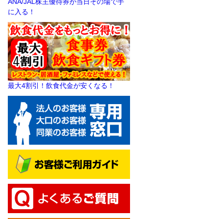
ANA/JAL株主優待券が当日その場で手
に入る！
最大4割引！飲食代金が安くなる！