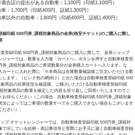
適合証の提出がある自動車：1,100円（印紙1,100円）
：1,700円（印紙400円、証紙1,300円）
車以外の自動車：1,800円（印紙400円、証紙1,400円）
登録印紙 500円券_課税対象商品の金券(格安チケット)のご購入に際し
項
検査登録印紙 500円券_課税対象商品のご購入に際して、金券ショップ
ンジャーでは、数量を入力後「カートへ」ボタンを押すと自動車検査登
00円券_課税対象商品のご希望数量分が金券購入カートへ入ります。な
入カートに入れた際に「※本商品は在庫数量確認後ご注文いただける数
たします」（ピンク色の網掛け）と出た場合は自動車検査登録印紙 500
対象商品の在庫状況を確認後、ご購入いただける自動車検査登録印紙
_課税対象商品の数量を確定した内容を折り返しご回答いたしますのでご
々お待ちください（この場合、自動車検査登録印紙 500円券_課税対象
状況によってはご希望の数量すべてをご購入できない場合もございます
ください）。
ョップ チケットレンジャーでは、自動車検査登録印紙 500円券_課税対
像で示している絵柄・表記事項等と実際にお手元に届く自動車検査登録
0円券_課税対象商品の絵柄・表記事項が異なる場合がございます。ただ