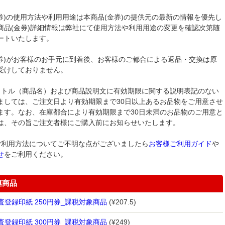
金券)の使用方法や利用用途は本商品(金券)の提供元の最新の情報を優先し
商品(金券)詳細情報は弊社にて使用方法や利用用途の変更を確認次第随
ートいたします。
金券)がお客様のお手元に到着後、お客様のご都合による返品・交換は原
受けしておりません。
イトル（商品名）および商品説明文に有効期限に関する説明表記のない
ましては、ご注文日より有効期限まで30日以上あるお品物をご用意させ
ます。なお、在庫都合により有効期限まで30日未満のお品物のご用意と
は、その旨ご注文者様にご購入前にお知らせいたします。
ご利用方法についてご不明な点がございましたら
お客様ご利用ガイド
や
せ
をご利用ください。
連商品
査登録印紙 250円券_課税対象商品
(¥207.5)
査登録印紙 300円券_課税対象商品
(¥249)