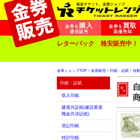
購入
買取
金券を
金券を
通信販売
高価売却
レターパック 格安販売中！
金券ショップTOP
>
金券販売
>
印紙・証紙
>
自
印紙・証紙
自
収入印紙
建退共証紙(建設業退
職金共済証紙)
登記印紙
特許印紙