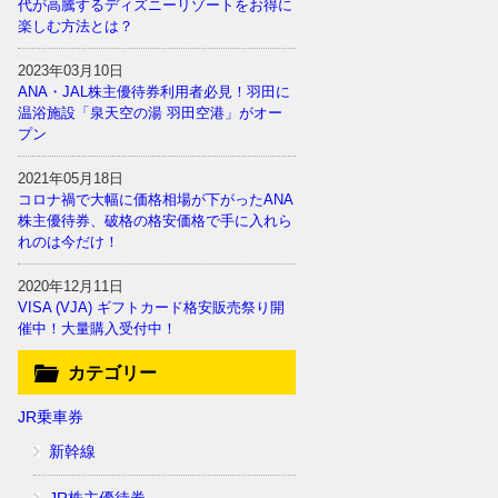
代が高騰するディズニーリゾートをお得に
楽しむ方法とは？
2023年03月10日
ANA・JAL株主優待券利用者必見！羽田に
温浴施設「泉天空の湯 羽田空港」がオー
プン
2021年05月18日
コロナ禍で大幅に価格相場が下がったANA
株主優待券、破格の格安価格で手に入れら
れのは今だけ！
2020年12月11日
VISA (VJA) ギフトカード格安販売祭り開
催中！大量購入受付中！
カテゴリー
JR乗車券
新幹線