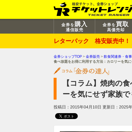
購入
買取
金券を
金券を
通信販売
高価売却
レターパック 格安販売中！
金券ショップTOP
>
金券販売
>
飲食関連券・食事
食べ放題をお得に利用する方法：カロリーを気に
【コラム】焼肉の食
ーを気にせず家族で
投稿日：2015年04月10日
更新日：2025年