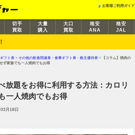
お客様ご利用ガイド
切手
大量
大口
格安
格安
買取
購入
買取
ANA
JAL
！
ギフト券
>
その他の飲食関連券・食事ギフト券・株主優待券
>
【コラム】焼肉の
せず家族でも一人焼肉でもお得
べ放題をお得に利用する方法：カロリ
も一人焼肉でもお得
03月18日