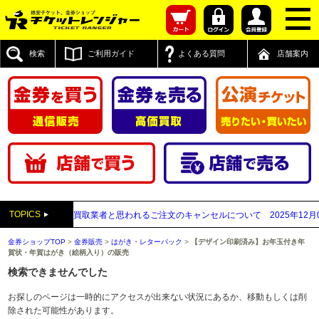
検索
ご利用ガイド
よくある質問
店舗案内
TOPICS
送付先が先払い買取業者と思われるご注文のキャンセルについて
2025年12月05日
金券ショップTOP
>
金券販売
>
はがき・レターパック
>
【デザイン印刷済み】お年玉付き年
賀状・年賀はがき（絵柄入り）の販売
検索できませんでした
お探しのページは一時的にアクセスが出来ない状況にあるか、移動もしくは削
除された可能性があります。