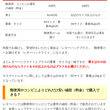
郵便局、コンビニの通常
430円
600円
の値段（料金）
厚さ
3cm以内
左記のサイズ以上のもの
A4サイズ・重
重量、サイズ
A4サイズ・重量4kg以内
量4kg以内
郵便受けへお
対面でお届け、受領印又は署名
配達方法
届け
をいただきます
対面でお届けし、受領印をいただく場合は「レターパックプラス」、郵便受け
へお届けする「レターパックライト」になります。
またレターパックライトとプラスの重量・サイズは一緒ですが、
厚さは3cm以
内のものならライトをそれ以上のものはプラスをお選びください。
※スマートレターに関しましては厚さは2cmまで、A5サイズ、重量は1kgまで
となっています。
郵便局やコンビニよりどれだけ安い値段（料金）で購入で
きる？
レターパックは郵便局やコンビニでは通常の値段（料金）で販売されています
が、金券ショップチケットレンジャーで購入するとどのくらいお得なのでしょ