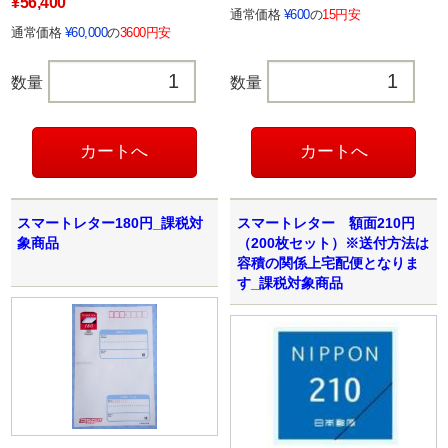
¥56,400
通常価格
¥600
の
15円安
通常価格
¥60,000
の
3600円安
数量
数量
スマートレター180円_課税対
スマートレター 額面210円
象商品
（200枚セット）※送付方法は
容積の関係上宅配便となりま
す_課税対象商品