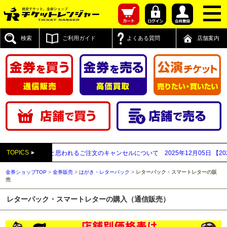
検索
ご利用ガイド
よくある質問
店舗案内
TOPICS
取業者と思われるご注文のキャンセルについて
2025年12月05日
【2025年～2
金券ショップTOP
>
金券販売
>
はがき・レターパック
>
レターパック・スマートレターの販
売
レターパック・スマートレターの購入（通信販売）