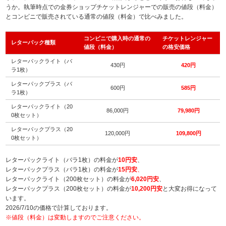
うか。執筆時点での金券ショップチケットレンジャーでの販売の値段（料金）
とコンビニで販売されている通常の値段（料金）で比べみました。
コンビニで購入時の通常の
チケットレンジャー
レターパック種類
値段（料金）
の格安価格
レターパックライト（バ
430円
420円
ラ1枚）
レターパックプラス（バ
600円
585円
ラ1枚）
レターパックライト（20
86,000円
79,980円
0枚セット）
レターパックプラス（20
120,000円
109,800円
0枚セット）
レターパックライト（バラ1枚）の料金が
10円安
、
レターパックプラス（バラ1枚）の料金が
15円安
、
レターパックライト（200枚セット）の料金が
6,020円安
、
レターパックプラス（200枚セット）の料金が
10,200円安
と大変お得になって
います。
2026/7/10の価格で計算しております。
※値段（料金）は変動しますのでご注意ください。