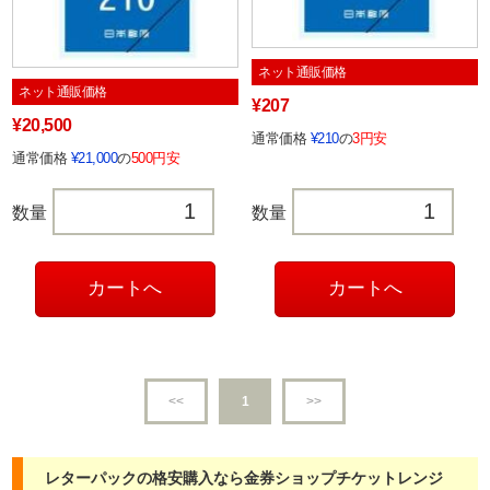
ネット通販価格
ネット通販価格
¥207
¥20,500
通常価格
¥210
の
3円安
通常価格
¥21,000
の
500円安
数量
数量
<<
1
>>
レターパックの格安購入なら金券ショップチケットレンジ