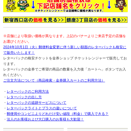
※店舗により取扱い価格が異なります。上記のバナーよりご来店予定の店舗を
お選びください。
2024年10月1日（火）郵便料金変更に伴う新しい額面のレターパックも格安に
て販売いたします！
レターパックの格安チケットを金券ショップ チケットレンジャーで販売してお
ります。
レターパックの金券でご希望の商品の数量を入力後「カートへ」ボタンでお入
れください。
ご注文方法について（商品検索・金券購入カートのご利用方法）
・
レターパックのご利用方法
・
レターパックの出し方
・
レターパックの追跡サービスについて
・
レターパックライトとプラスの違いについて
・
郵便局やコンビニよりどれだけ安い値段（料金）で購入できる？
・
法人のお客様および大口購入のお客様も大歓迎！