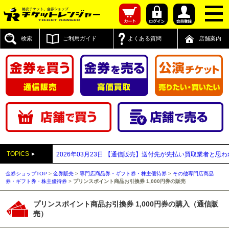
検索
ご利用ガイド
よくある質問
店舗案内
TOPICS
口店について
2026年03月23日
【通信販売】送付先が先払い買取業者と思われる
金券ショップTOP
>
金券販売
>
専門店商品券・ギフト券・株主優待券
>
その他専門店商品
券・ギフト券・株主優待券
>
プリンスポイント商品お引換券 1,000円券の販売
プリンスポイント商品お引換券 1,000円券の購入（通信販
売）