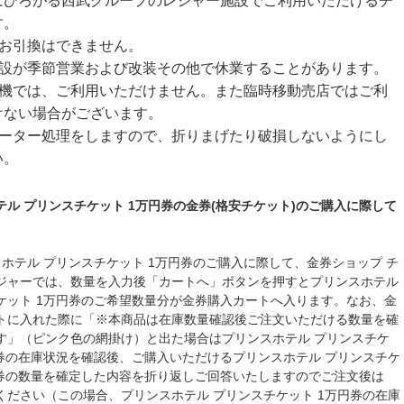
にひろがる西武グループのレジャー施設でご利用いただけるチ
す。
のお引換はできません。
施設が季節営業および改装その他で休業することがあります。
売機では、ご利用いただけません。また臨時移動売店ではご利
けない場合がございます。
ューター処理をしますので、折りまげたり破損しないようにし
い。
テル プリンスチケット 1万円券の金券(格安チケット)のご購入に際して
スホテル プリンスチケット 1万円券のご購入に際して、金券ショップ チ
ジャーでは、数量を入力後「カートへ」ボタンを押すとプリンスホテル
ケット 1万円券のご希望数量分が金券購入カートへ入ります。なお、金
トに入れた際に「※本商品は在庫数量確認後ご注文いただける数量を確
す」（ピンク色の網掛け）と出た場合はプリンスホテル プリンスチケ
円券の在庫状況を確認後、ご購入いただけるプリンスホテル プリンスチケ
円券の数量を確定した内容を折り返しご回答いたしますのでご注文後は
ください（この場合、プリンスホテル プリンスチケット 1万円券の在庫