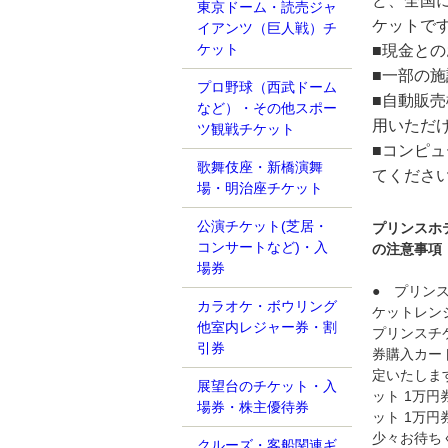
ど、全国
東京ドーム・読売ジャ
ケットで
イアンツ（巨人戦）チ
ケット
■現金と
■一部の
プロ野球（西武ドーム
■自動販
など）・その他スポー
用いただ
ツ観戦チケット
■コンピ
歌舞伎座・新橋演舞
てくださ
場・明治座チケット
公演チケット(芝居・
プリンスホ
コンサートなど)・入
の注意事項
場券
● プリン
カラオケ・ボウリング
ケットレン
他室内レジャー券・割
プリンスチ
引券
券購入カー
定いたしま
展望台のチケット・入
ット 1万
場券・株主優待券
ット 1万
少々お待ち
クルーズ・客船関連ギ