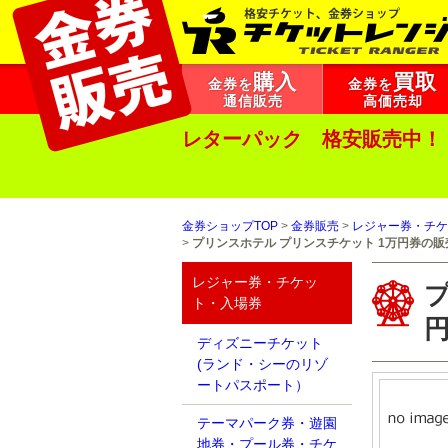
購入
買取
金券を
金券を
通信販売
高価売却
レターパック 格安販売中！
金券ショップTOP
>
金券販売
>
レジャー券・チケ
>
プリンスホテル プリンスチケット 1万円券の販
レジャー券・チケッ
ト・入場券
ディズニーチケット
(ランド・シーのリゾ
ートパスポート）
テーマパーク券・遊園
地券・プール券・チケ