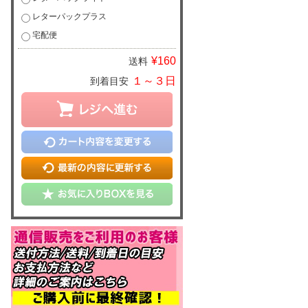
レターパックプラス
宅配便
¥160
送料
１～３日
到着目安