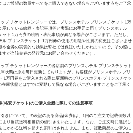
てはご希望の数量すべてをご購入できない場合もございます点をご了承
。
ョップ チケットレンジャーでは、プリンスホテル プリンスチケット 1万
で示している絵柄・表記事項等と実際にお手元に届くプリンスホテル
ケット 1万円券の絵柄・表記事項が異なる場合がございます。ただし、
テル プリンスチケット 1万円券の使用の用途や性質の変更はございませ
容や金券の実質的な効果は弊社では保証いたしかねますので、その際に
ますが当該金券の発行元にお問い合わせください）。
ョップ チケットレンジャーの各店舗のプリンスホテル プリンスチケット
在庫状態は原則毎日更新しておりますが、お客様がプリンスホテル プリ
ト 1万円券をご購入される際に更新時のプリンスホテル プリンスチケッ
券の在庫状態とはすでに変動して異なる場合がございますことをご了承く
券(格安チケット)のご購入全般に際しての注意事項
値引きについて」の表記のある商品(金券)は、1回のご注文で記載個数以
により当該送料相当額の値引きをいたします。なお、ご注文時に選択し
法にかかる送料を超えた割引はされません。また、複数商品のご購入に