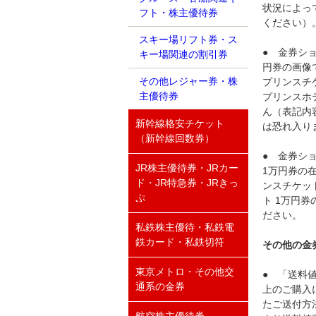
状況によっ
フト・株主優待券
ください）
スキー場リフト券・ス
● 金券シ
キー場関連の割引券
円券の画像
その他レジャー券・株
プリンスチ
主優待券
プリンスホ
ん（表記内
新幹線格安チケット
は恐れ入り
（新幹線回数券）
● 金券シ
JR株主優待券・JRカー
1万円券の
ド・JR特急券・JRきっ
ンスチケッ
ぷ
ト 1万円
ださい。
私鉄株主優待・私鉄電
鉄カード・私鉄切符
その他の金
東京メトロ・その他交
● 「送料
通系の金券
上のご購入
たご送付方