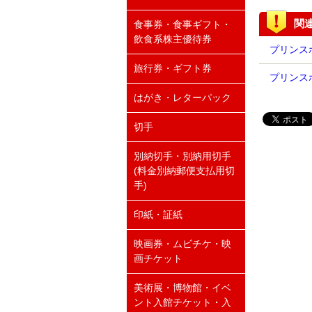
関
食事券・食事ギフト・
飲食系株主優待券
プリンスホ
旅行券・ギフト券
プリンスホ
はがき・レターパック
切手
別納切手・別納用切手
(料金別納郵便支払用切
手)
印紙・証紙
映画券・ムビチケ・映
画チケット
美術展・博物館・イベ
ント入館チケット・入