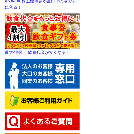
ANA/JAL株主優待券が当日その場で手
に入る！
最大4割引！飲食代金が安くなる！