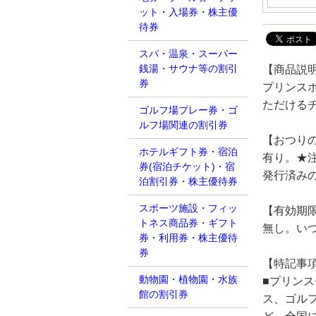
ット・入場券・株主優
待券
スパ・温泉・スーパー
銭湯・サウナ等の割引
【商品説
券
プリンス
ただける
ゴルフ場プレー券・ゴ
ルフ場関連の割引券
【おつり
ホテルギフト券・宿泊
有り。★注
券(宿泊チケット)・宿
発行済み
泊割引券・株主優待券
スポーツ施設・フィッ
【有効期
トネス商品券・ギフト
無し。い
券・利用券・株主優待
券
【特記事
動物園・植物園・水族
■プリン
館の割引券
ス、ゴル