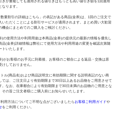
引きが重複しても適用される値引きはもっとも高い値引き額を1回適用
となります。
な数量割引の詳細はこちら」の表記がある商品(金券)は、1回のご注文で
入いただくことによる割引サービスが適用されます。まとめ買い大歓迎
の機会にまとめてのご購入をご検討ください。
金券)の使用方法や利用用途は本商品(金券)の提供元の最新の情報を優先し
商品(金券)詳細情報は弊社にて使用方法や利用用途の変更を確認次第随
ートいたします。
金券)がお客様のお手元に到着後、お客様のご都合による返品・交換は原
受けしておりません。
イトル(商品名)および商品説明文に有効期限に関する説明表記のない商
しては、ご注文日より有効期限まで30日以上あるお品物をご用意させて
す。なお、在庫都合により有効期限まで30日未満のお品物のご用意とな
、その旨ご注文者様にご購入前にお知らせいたします。
ご利用方法についてご不明な点がございましたら
お客様ご利用ガイド
や
せ
をご利用ください。