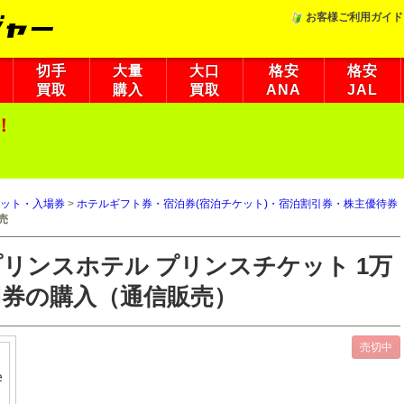
お客様ご利用ガイド
切手
大量
大口
格安
格安
買取
購入
買取
ANA
JAL
！
ット・入場券
>
ホテルギフト券・宿泊券(宿泊チケット)・宿泊割引券・株主優待券
売
プリンスホテル プリンスチケット 1万
円券の購入（通信販売）