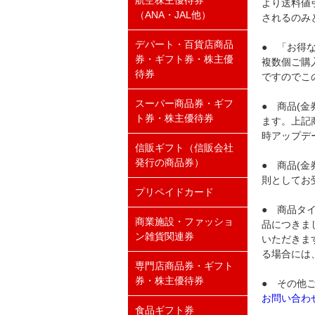
航空株主優待券
より送料値
（ANA・JAL他）
されるのみ
デパート・百貨店商品
● 「お得
券・ギフト券・株主優
複数個ご購
待券
ですのでこ
スーパー商品券・ギフ
● 商品(
ト券・株主優待券
ます。上記
時アップデ
信販ギフト（信販会社
発行の商品券）
● 商品(
則としてお
プリペイドカード
● 商品タ
商業施設・ファッショ
品につきま
ン雑貨関連券
いただきま
る場合には
専門店商品券・ギフト
券・株主優待券
● その他
お問い合わ
食品ギフト券