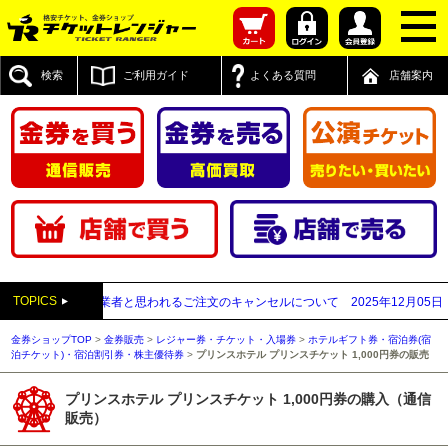
検索
ご利用ガイド
よくある質問
店舗案内
TOPICS
が先払い買取業者と思われるご注文のキャンセルについて
2025年12月05日
【20
金券ショップTOP
>
金券販売
>
レジャー券・チケット・入場券
>
ホテルギフト券・宿泊券(宿
泊チケット)・宿泊割引券・株主優待券
>
プリンスホテル プリンスチケット 1,000円券の販売
プリンスホテル プリンスチケット 1,000円券の購入（通信
販売）