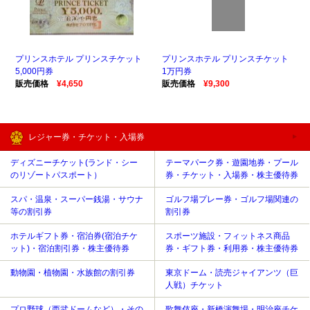
プリンスホテル プリンスチケット
プリンスホテル プリンスチケット
5,000円券
1万円券
販売価格
¥4,650
販売価格
¥9,300
レジャー券・チケット・入場券
ディズニーチケット(ランド・シー
テーマパーク券・遊園地券・プール
のリゾートパスポート）
券・チケット・入場券・株主優待券
スパ・温泉・スーパー銭湯・サウナ
ゴルフ場プレー券・ゴルフ場関連の
等の割引券
割引券
ホテルギフト券・宿泊券(宿泊チケ
スポーツ施設・フィットネス商品
ット)・宿泊割引券・株主優待券
券・ギフト券・利用券・株主優待券
動物園・植物園・水族館の割引券
東京ドーム・読売ジャイアンツ（巨
人戦）チケット
プロ野球（西武ドームなど）・その
歌舞伎座・新橋演舞場・明治座チケ