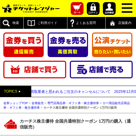
検索
ご利用ガイド
よくある質問
店舗案内
TOPICS
付先が先払い買取業者と思われるご注文のキャンセルについて
2025年12月05日
金券ショップTOP
>
金券販売
>
専門店商品券・ギフト券・株主優待券
>
カー用品販売店商品
券・ギフト券・株主優待券
>
カーチス株主優待 全国共通特別クーポン 1万円の販売
カーチス株主優待 全国共通特別クーポン 1万円の購入（通
信販売）