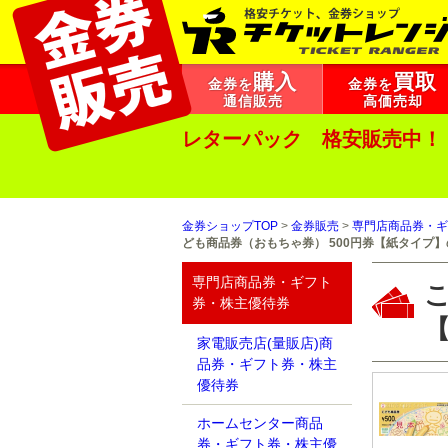
購入
買取
金券を
金券を
通信販売
高価売却
レターパック 格安販売中！
金券ショップTOP
>
金券販売
>
専門店商品券・ギ
ども商品券（おもちゃ券） 500円券【紙タイプ
専門店商品券・ギフト
こ
券・株主優待券
家電販売店(量販店)商
品券・ギフト券・株主
優待券
ホームセンター商品
券・ギフト券・株主優