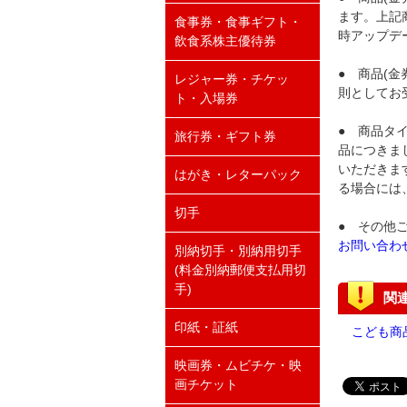
ます。上記
食事券・食事ギフト・
時アップデ
飲食系株主優待券
● 商品(
レジャー券・チケッ
則としてお
ト・入場券
● 商品タ
旅行券・ギフト券
品につきま
いただきま
はがき・レターパック
る場合には
切手
● その他
お問い合わ
別納切手・別納用切手
(料金別納郵便支払用切
手)
関
印紙・証紙
こども商
映画券・ムビチケ・映
画チケット