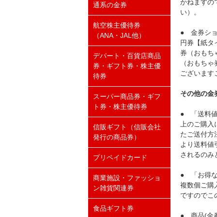
かねますの
通系の金券
い）。
航空株主優待券
● 金券シ
（ANA・JAL他）
円券【紙タ
券（おもち
デパート・百貨店商品
（おもちゃ
券・ギフト券・株主優
ございます
待券
その他の金
スーパー商品券・ギフ
ト券・株主優待券
● 「送料
上のご購入
信販ギフト（信販会社
たご送付方
発行の商品券）
より送料値
されるのみ
プリペイドカード
● 「お得
商業施設・ファッショ
複数個ご購
ン雑貨関連券
ですのでこ
食品ギフト券
● 商品(