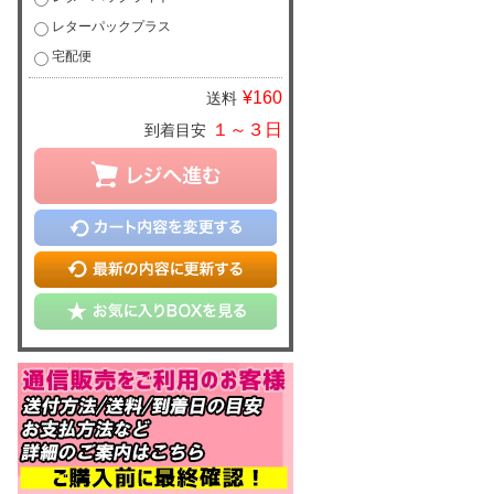
レターパックプラス
宅配便
¥160
送料
１～３日
到着目安