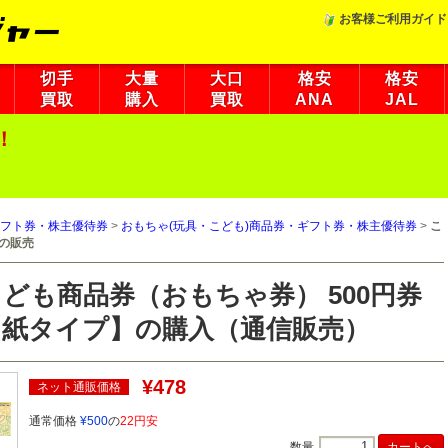
お客様ご利用ガイド
切手
大量
大口
格安
格安
買取
購入
買取
ANA
JAL
！
フト券・株主優待券
>
おもちゃ(玩具・こども)商品券・ギフト券・株主優待券
>
こ
】の販売
ども商品券（おもちゃ券） 500円券
【紙タイプ】の購入（通信販売）
¥478
ネット通販価格
通常価格
¥500
の
22円安
数量