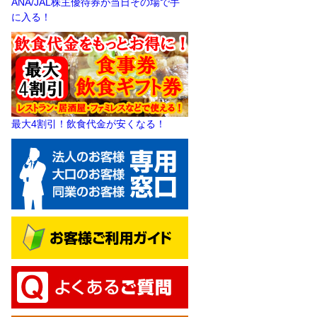
ANA/JAL株主優待券が当日その場で手
に入る！
最大4割引！飲食代金が安くなる！