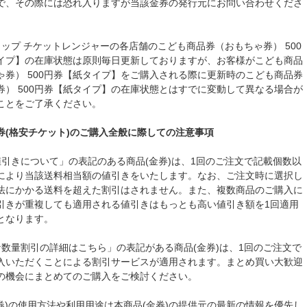
で、その際には恐れ入りますが当該金券の発行元にお問い合わせくださ
ョップ チケットレンジャーの各店舗のこども商品券（おもちゃ券） 500
イプ】の在庫状態は原則毎日更新しておりますが、お客様がこども商品
ゃ券） 500円券【紙タイプ】をご購入される際に更新時のこども商品券
券） 500円券【紙タイプ】の在庫状態とはすでに変動して異なる場合が
ことをご了承ください。
券(格安チケット)のご購入全般に際しての注意事項
値引きについて」の表記のある商品(金券)は、1回のご注文で記載個数以
により当該送料相当額の値引きをいたします。なお、ご注文時に選択し
法にかかる送料を超えた割引はされません。また、複数商品のご購入に
引きが重複しても適用される値引きはもっとも高い値引き額を1回適用
となります。
な数量割引の詳細はこちら」の表記がある商品(金券)は、1回のご注文で
入いただくことによる割引サービスが適用されます。まとめ買い大歓迎
の機会にまとめてのご購入をご検討ください。
金券)の使用方法や利用用途は本商品(金券)の提供元の最新の情報を優先し