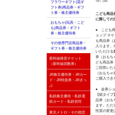
専門店
フラワーギフト(花ギ
フト券)商品券・ギフ
ト券・株主優待券
こども商品
に際しての
おもちゃ(玩具・こど
も)商品券・ギフト
● こども
券・株主優待券
ョップ チ
も商品券（
その他専門店商品券・
入ります。
ギフト券・株主優待券
いただける
券（おもち
新幹線格安チケット
ども商品券
（新幹線回数券）
ご回答いた
（おもちゃ
JR株主優待券・JRカー
ご購入でき
ド・JR特急券・JRきっ
ぷ
● 金券シ
【紙タイプ
私鉄株主優待・私鉄電
品券（おも
鉄カード・私鉄切符
ます。ただ
性質の変更
東京メトロ・その他交