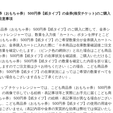
券（おもちゃ券） 500円券【紙タイプ】の金券(格安チケット)のご購入
注意事項
商品券（おもちゃ券） 500円券【紙タイプ】のご購入に際して、金券シ
ケットレンジャーでは、数量を入力後「カートへ」ボタンを押すとこど
おもちゃ券） 500円券【紙タイプ】のご希望数量分が金券購入カートへ
なお、金券購入カートに入れた際に「※本商品は在庫数量確認後ご注文
数量を確定いたします」（ピンク色の網掛け）と出た場合はこども商品
ゃ券） 500円券【紙タイプ】の在庫状況を確認後、ご購入いただけるこ
（おもちゃ券） 500円券【紙タイプ】の数量を確定した内容を折り返し
しますのでご注文後は少々お待ちください（この場合、こども商品券
券） 500円券【紙タイプ】の在庫状況によってはご希望の数量すべてを
ない場合もございます点をご了承ください）。
ョップ チケットレンジャーでは、こども商品券（おもちゃ券） 500円券
】の画像で示している絵柄・表記事項等と実際にお手元に届くこども商
ちゃ券） 500円券【紙タイプ】の絵柄・表記事項が異なる場合がござい
し、こども商品券（おもちゃ券） 500円券【紙タイプ】の使用の用途や
はございません（表記内容や金券の実質的な効果は弊社では保証いたし