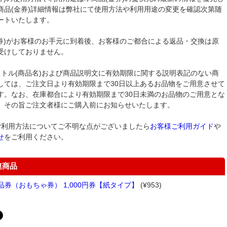
商品(金券)詳細情報は弊社にて使用方法や利用用途の変更を確認次第随
ートいたします。
金券)がお客様のお手元に到着後、お客様のご都合による返品・交換は原
受けしておりません。
イトル(商品名)および商品説明文に有効期限に関する説明表記のない商
しては、ご注文日より有効期限まで30日以上あるお品物をご用意させて
す。なお、在庫都合により有効期限まで30日未満のお品物のご用意とな
、その旨ご注文者様にご購入前にお知らせいたします。
ご利用方法についてご不明な点がございましたら
お客様ご利用ガイド
や
せ
をご利用ください。
連商品
品券（おもちゃ券） 1,000円券【紙タイプ】
(¥953)