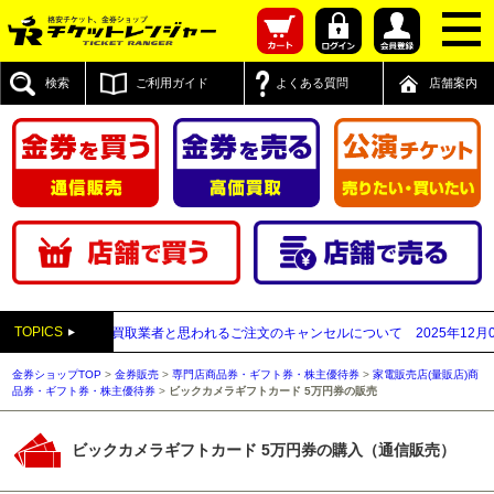
検索
ご利用ガイド
よくある質問
店舗案内
TOPICS
付先が先払い買取業者と思われるご注文のキャンセルについて
2025年12月05日
金券ショップTOP
>
金券販売
>
専門店商品券・ギフト券・株主優待券
>
家電販売店(量販店)商
品券・ギフト券・株主優待券
>
ビックカメラギフトカード 5万円券の販売
ビックカメラギフトカード 5万円券の購入（通信販売）