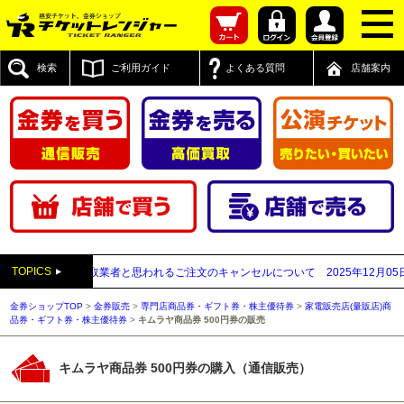
検索
ご利用ガイド
よくある質問
店舗案内
TOPICS
先が先払い買取業者と思われるご注文のキャンセルについて
2025年12月05日
【2
金券ショップTOP
>
金券販売
>
専門店商品券・ギフト券・株主優待券
>
家電販売店(量販店)商
品券・ギフト券・株主優待券
>
キムラヤ商品券 500円券の販売
キムラヤ商品券 500円券の購入（通信販売）