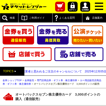
検索
ご利用ガイド
よくある質問
店舗案内
TOPICS
先が先払い買取業者と思われるご注文のキャンセルについて
2025年12月05日
【2
金券ショップTOP
>
金券販売
>
専門店商品券・ギフト券・株主優待券
>
カー用品販売店商品
券・ギフト券・株主優待券
>
オートバックスセブン株主優待カード 3,000ポイントの販売
オートバックスセブン株主優待カード 3,000ポイントの
購入（通信販売）