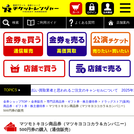
検索
ご利用ガイド
よくある質問
店舗案内
TOPICS
売】送付先が先払い買取業者と思われるご注文のキャンセルについて
2025年12
金券ショップTOP
>
金券販売
>
専門店商品券・ギフト券・株主優待券
>
ドラッグストア(薬局)
商品券・ギフト券・株主優待券
>
マツモトキヨシ商品券（マツキヨココカラ＆カンパニー）
500円券の販売
マツモトキヨシ商品券（マツキヨココカラ＆カンパニー）
500円券の購入（通信販売）