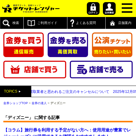
検索
ご利用ガイド
よくある質問
店舗案内
TOPICS
先が先払い買取業者と思われるご注文のキャンセルについて
2025年12月05日
【2
金券ショップTOP
>
金券の達人
>
ディズニー
「ディズニー」 に関する記事
【コラム】旅行券を利用する予定がない方へ：使用用途が豊富でレ