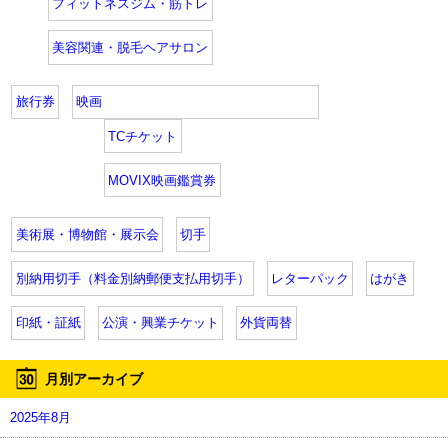
フィットネスジム・筋トレ
美容関連・脱毛ヘアサロン
旅行券
映画
TCチケット
MOVIX映画鑑賞券
美術展・博物館・展示会
切手
別納用切手（料金別納郵便支払用切手）
レターパック
はがき
印紙・証紙
公演・興業チケット
外貨両替
月別アーカイブ
2025年8月