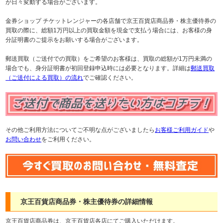
が日々変動する場合がございます。
金券ショップ チケットレンジャーの各店舗で京王百貨店商品券・株主優待券の
買取の際に、総額1万円以上の買取金額を現金で支払う場合には、お客様の身
分証明書のご提示をお願いする場合がございます。
郵送買取（ご送付での買取）をご希望のお客様は、買取の総額が1万円未満の
場合でも、身分証明書が初回登録申込時には必要となります。詳細は
郵送買取
（ご送付による買取）の流れ
でご確認ください。
その他ご利用方法についてご不明な点がございましたら
お客様ご利用ガイド
や
お問い合わせ
をご利用ください。
京王百貨店商品券・株主優待券の詳細情報
京王百貨店商品券は、京王百貨店各店にてご購入いただけます。