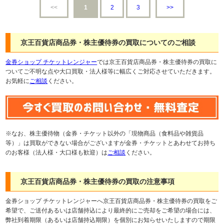
<<
1
2
3
>>
京王百貨店商品券・株主優待券の買取についてのご相談
金券ショップ チケットレンジャー
では京王百貨店商品券・株主優待券の買取に
ついてご不明な点や大口買取・法人様等に幅広くご対応させていただきます。
お気軽に
ご相談
ください。
※なお、株主優待物（金券・チケット以外の「現物商品（食料品や雑貨品
等）」は買取ができない場合がございますが金券・チケットとあわせてお持ち
のお客様（法人様・大口様も歓迎）は
ご相談
ください。
京王百貨店商品券・株主優待券の買取の注意事項
金券ショップ チケットレンジャーへ京王百貨店商品券・株主優待券の買取をご
希望で、ご送付あるいは店舗持込により最終的にご売却をご希望の場合には、
弊社到着期限（あるいは店舗持込期限）を個別にお知らせいたしますので期限