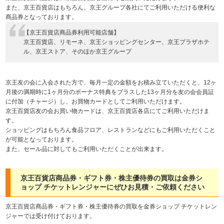
また、京王百貨店はもちろん、京王グループ各社にてご利用いただける便利な
商品券となっております。
【京王百貨店商品券利用可能店舗】
京王百貨店、リモーネ、京王ショッピングセンター、京王プラザホテ
ル、京王ストア、そのほか京王グループ
京王友の会に入会された方で、毎月一定の金額をお積み立ていただくと、12ヶ
月後の満期時に1ヶ月分のボーナス特典をプラスした13ヶ月分を友の会会員証
に付加（チャージ）し、お買物カードとしてご利用いただけます。
京王百貨店友の会お買い物カードは、京王百貨店各店にてご利用いただけま
す。
ショッピングはもちろん食品フロア、レストランなどにもご利用いただくこと
が可能となっております。
また、セール品に対してもご利用いただくことが出来ます。
京王百貨店商品券・ギフト券・株主優待券の買取は金券シ
ョップ チケットレンジャーにぜひお見積・ご依頼ください
京王百貨店商品券・ギフト券・株主優待券の買取を金券ショップ チケットレン
ジャーでは受け付けております。