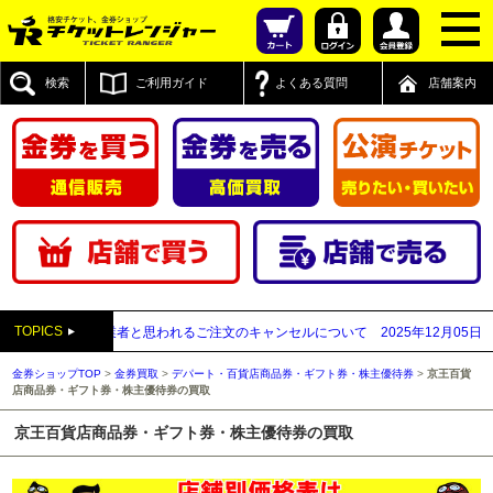
検索
ご利用ガイド
よくある質問
店舗案内
TOPICS
い買取業者と思われるご注文のキャンセルについて
2025年12月05日
【2025年
金券ショップTOP
>
金券買取
>
デパート・百貨店商品券・ギフト券・株主優待券
>
京王百貨
店商品券・ギフト券・株主優待券の買取
京王百貨店商品券・ギフト券・株主優待券の買取