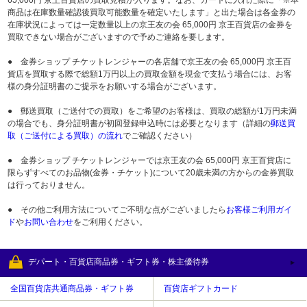
商品は在庫数量確認後買取可能数量を確定いたします」と出た場合は各金券の
在庫状況によっては一定数量以上の京王友の会 65,000円 京王百貨店の金券を
買取できない場合がございますので予めご連絡を要します。
● 金券ショップ チケットレンジャーの各店舗で京王友の会 65,000円 京王百
貨店を買取する際で総額1万円以上の買取金額を現金で支払う場合には、お客
様の身分証明書のご提示をお願いする場合がございます。
● 郵送買取（ご送付での買取）をご希望のお客様は、買取の総額が1万円未満
の場合でも、身分証明書が初回登録申込時には必要となります（詳細の
郵送買
取（ご送付による買取）の流れ
でご確認ください）
● 金券ショップ チケットレンジャーでは京王友の会 65,000円 京王百貨店に
限らずすべてのお品物(金券・チケット)について20歳未満の方からの金券買取
は行っておりません。
● その他ご利用方法についてご不明な点がございましたら
お客様ご利用ガイ
ド
や
お問い合わせ
をご利用ください。
デパート・百貨店商品券・ギフト券・株主優待券
全国百貨店共通商品券・ギフト券
百貨店ギフトカード