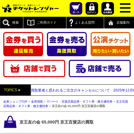
検索
ご利用ガイド
よくある質問
店舗案内
TOPICS
付先が先払い買取業者と思われるご注文のキャンセルについて
2025年12月05日
【
金券ショップTOP
>
金券買取
>
デパート・百貨店商品券・ギフト券・株主優待券
>
京王百貨
店商品券・ギフト券・株主優待券
>
京王友の会 65,000円 京王百貨店の買取
京王友の会 65,000円 京王百貨店の買取