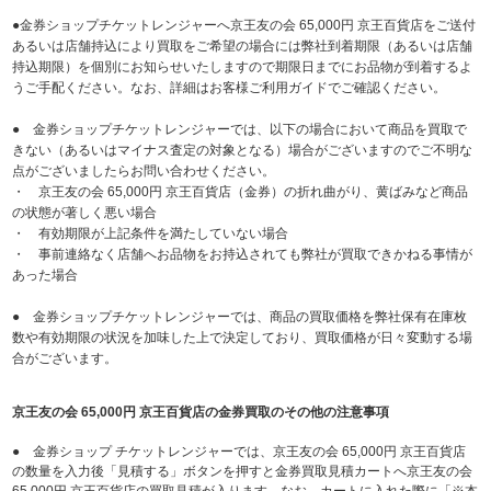
●金券ショップチケットレンジャーへ京王友の会 65,000円 京王百貨店をご送付
あるいは店舗持込により買取をご希望の場合には弊社到着期限（あるいは店舗
持込期限）を個別にお知らせいたしますので期限日までにお品物が到着するよ
うご手配ください。なお、詳細はお客様ご利用ガイドでご確認ください。
● 金券ショップチケットレンジャーでは、以下の場合において商品を買取で
きない（あるいはマイナス査定の対象となる）場合がございますのでご不明な
点がございましたらお問い合わせください。
・ 京王友の会 65,000円 京王百貨店（金券）の折れ曲がり、黄ばみなど商品
の状態が著しく悪い場合
・ 有効期限が上記条件を満たしていない場合
・ 事前連絡なく店舗へお品物をお持込されても弊社が買取できかねる事情が
あった場合
● 金券ショップチケットレンジャーでは、商品の買取価格を弊社保有在庫枚
数や有効期限の状況を加味した上で決定しており、買取価格が日々変動する場
合がございます。
京王友の会 65,000円 京王百貨店の金券買取のその他の注意事項
● 金券ショップ チケットレンジャーでは、京王友の会 65,000円 京王百貨店
の数量を入力後「見積する」ボタンを押すと金券買取見積カートへ京王友の会
65,000円 京王百貨店の買取見積が入ります。なお、カートに入れた際に「※本