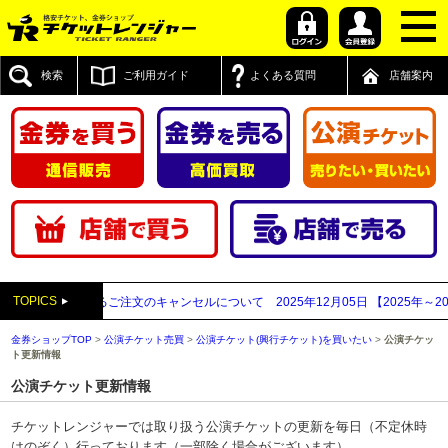
検索
ご利用ガイド
よくある質問
店舗案内
TOPICS
われるご注文のキャンセルについて
2025年12月05日
【2025年～2026年】年
金券ショップTOP
>
公演チケット売買
>
公演チケット(興行チケット)を買いたい
>
公演チケッ
ト更新情報
公演チケット更新情報
チケットレンジャーでは取り扱う公演チケットの更新を毎日（不定休時
はのぞく）行っております（一部除く場合がございます）。