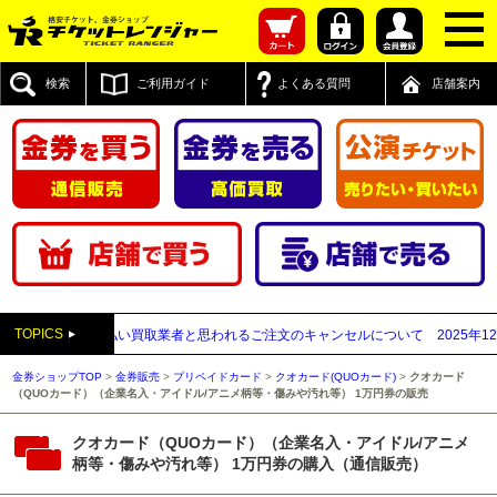
検索
ご利用ガイド
よくある質問
店舗案内
TOPICS
】送付先が先払い買取業者と思われるご注文のキャンセルについて
2025年12月05
金券ショップTOP
>
金券販売
>
プリペイドカード
>
クオカード(QUOカード)
>
クオカード
（QUOカード）（企業名入・アイドル/アニメ柄等・傷みや汚れ等） 1万円券の販売
クオカード（QUOカード）（企業名入・アイドル/アニメ
柄等・傷みや汚れ等） 1万円券の購入（通信販売）