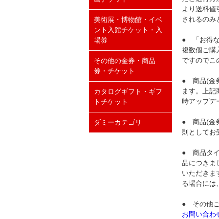
より送料値
されるのみ
美術展・博物館・イベ
ント入館チケット・入
● 「お得
場券
複数個ご購
ですのでこ
その他の金券・商品
券・チケット
● 商品(
ます。上記
カタログギフト・ギフ
時アップデ
トチケット
● 商品(
ダミーカテゴリ
則としてお
● 商品タ
品につきま
いただきま
る場合には
● その他
お問い合わ