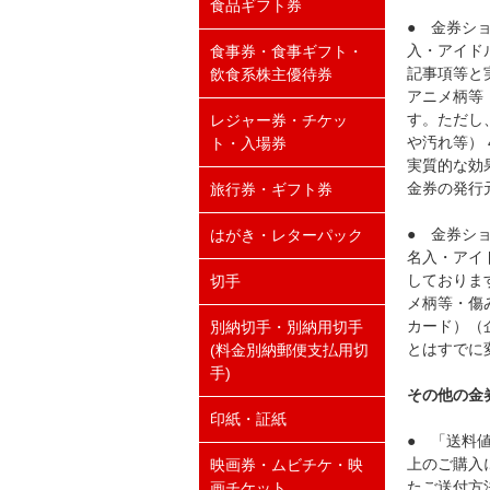
食品ギフト券
● 金券シ
入・アイド
食事券・食事ギフト・
記事項等と
飲食系株主優待券
アニメ柄等
す。ただし
レジャー券・チケッ
や汚れ等）
ト・入場券
実質的な効
金券の発行
旅行券・ギフト券
● 金券シ
はがき・レターパック
名入・アイ
しておりま
切手
メ柄等・傷
カード）（
別納切手・別納用切手
とはすでに
(料金別納郵便支払用切
手)
その他の金
印紙・証紙
● 「送料
上のご購入
映画券・ムビチケ・映
たご送付方
画チケット