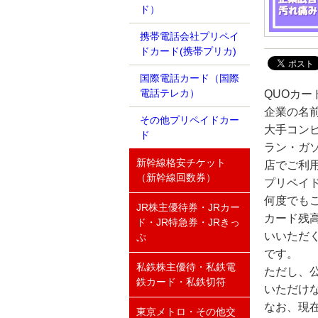
ド）
携帯電話会社プリペイ
ドカード(携帯プリカ)
国際電話カード（国際
電話テレカ）
QUOカー
企業の名
その他プリペイドカー
大手コン
ド
ラン・ガソ
新幹線格安チケット
店でご利
（新幹線回数券）
プリペイ
何度でも
JR株主優待券・JRカー
カード残
ド・JR特急券・JRきっ
いいただ
ぷ
です。
私鉄株主優待・私鉄電
ただし、
鉄カード・私鉄切符
いただけ
なお、現
東京メトロ・その他交