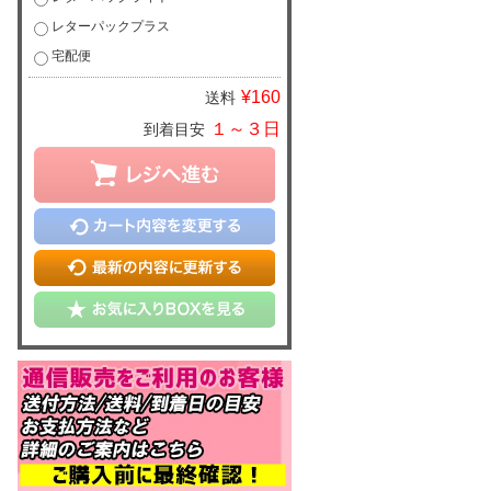
レターパックプラス
宅配便
¥160
送料
１～３日
到着目安