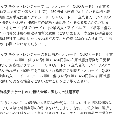
ョップ チケットレンジャーでは、クオカード（QUOカード）（企業名
ル/アニメ柄等・傷みや汚れ等） 450円券の画像で示している絵柄・表
実際にお手元に届くクオカード（QUOカード）（企業名入・アイドル/
・傷みや汚れ等） 450円券の絵柄・表記事項が異なる場合がございま
、クオカード（QUOカード）（企業名入・アイドル/アニメ柄等・傷み
 450円券の使用の用途や性質の変更はございません（表記内容や金券の
果は弊社では保証いたしかねますので、その際には恐れ入りますが当該
元にお問い合わせください）。
ョップ チケットレンジャーの各店舗のクオカード（QUOカード）（企業
ドル/アニメ柄等・傷みや汚れ等） 450円券の在庫状態は原則毎日更新
すが、お客様がクオカード（QUOカード）（企業名入・アイドル/アニ
みや汚れ等） 450円券をご購入される際に更新時のクオカード（QUO
企業名入・アイドル/アニメ柄等・傷みや汚れ等） 450円券の在庫状態
変動して異なる場合がございますことをご了承ください。
券(格安チケット)のご購入全般に際しての注意事項
値引きについて」の表記のある商品(金券)は、1回のご注文で記載個数以
により当該送料相当額の値引きをいたします。なお、ご注文時に選択し
法にかかる送料を超えた割引はされません。また、複数商品のご購入に