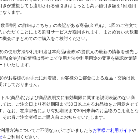
引きが重複しても適用される値引きはもっとも高い値引き額を1回適用
となります。
な数量割引の詳細はこちら」の表記がある商品(金券)は、1回のご注文で
入いただくことによる割引サービスが適用されます。まとめ買い大歓迎
の機会にまとめてのご購入をご検討ください。
金券)の使用方法や利用用途は本商品(金券)の提供元の最新の情報を優先し
商品(金券)詳細情報は弊社にて使用方法や利用用途の変更を確認次第随
ートいたします。
金券)がお客様のお手元に到着後、お客様のご都合による返品・交換は原
受けしておりません。
イトル(商品名)および商品説明文に有効期限に関する説明表記のない商
しては、ご注文日より有効期限まで30日以上あるお品物をご用意させて
す。なお、在庫都合により有効期限まで30日未満のお品物のご用意とな
、その旨ご注文者様にご購入前にお知らせいたします。
ご利用方法についてご不明な点がございましたら
お客様ご利用ガイド
や
せ
をご利用ください。