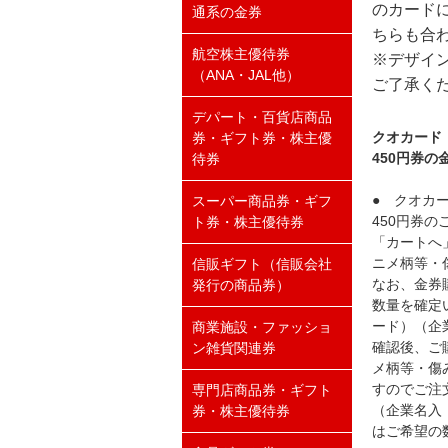
のカード
通系の金券
ちらも合
航空株主優待券
※デザイ
（ANA・JAL他）
ご了承く
デパート・百貨店商品
クオカード
券・ギフト券・株主優
450円券
待券
● クオカ
スーパー商品券・ギフ
450円券
ト券・株主優待券
「カートへ
ニメ柄等・
信販ギフト（信販会社
なお、金券
発行の商品券）
数量を確定
ード）（企
商業施設・ファッショ
確認後、ご
ン雑貨関連券
メ柄等・傷
すのでご注
専門店商品券・ギフト
（企業名入
券・株主優待券
はご希望の