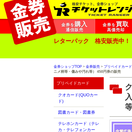
購入
買取
金券を
金券を
通信販売
高価売却
レターパック 格安販売中！
金券ショップTOP
>
金券販売
>
プリペイドカード
ニメ柄等・傷みや汚れ等） 450円券の販売
プリペイドカード
クオカード(QUOカー
ド)
等
図書カード・図書券
テレホンカード（テレ
カ・テレフォンカー