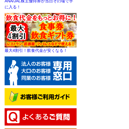
ANA/JAL株主優待券が当日その場で手
に入る！
最大4割引！飲食代金が安くなる！