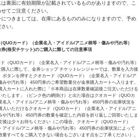
には裏面に有効期限が記載されているものがありますので、こ
わせてご注意ください。
ンにつきましては、在庫にあるもののみになりますので、予め
ださい。
（QUOカード）（企業名入・アイドル/アニメ柄等・傷みや汚れ等）
の金券(格安チケット)のご購入に際しての注意事項
ード（QUOカード）（企業名入・アイドル/アニメ柄等・傷みや汚れ等）
のご購入に際して、金券ショップ チケットレンジャーでは、数量を入力後
」ボタンを押すとクオカード（QUOカード）（企業名入・アイドル/ア
傷みや汚れ等） 450円券のご希望数量分が金券購入カートへ入ります。
購入カートに入れた際に「※本商品は在庫数量確認後ご注文いただける
いたします」（ピンク色の網掛け）と出た場合はクオカード（QUOカ
業名入・アイドル/アニメ柄等・傷みや汚れ等） 450円券の在庫状況を
購入いただけるクオカード（QUOカード）（企業名入・アイドル/アニ
みや汚れ等） 450円券の数量を確定した内容を折り返しご回答いたしま
文後は少々お待ちください（この場合、クオカード（QUOカード）
・アイドル/アニメ柄等・傷みや汚れ等） 450円券の在庫状況によって
数量すべてをご購入できない場合もございます点をご了承ください）。