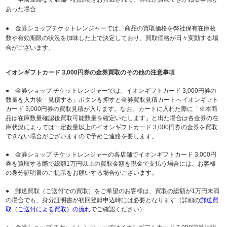
あった場合
● 金券ショップチケットレンジャーでは、商品の買取価格を弊社保有在庫枚
数や有効期限の状況を加味した上で決定しており、買取価格が日々変動する場
合がございます。
イオンギフトカード 3,000円券の金券買取のその他の注意事項
● 金券ショップ チケットレンジャーでは、イオンギフトカード 3,000円券の
数量を入力後「見積する」ボタンを押すと金券買取見積カートへイオンギフト
カード 3,000円券の買取見積が入ります。なお、カートに入れた際に「※本商
品は在庫数量確認後買取可能数量を確定いたします」と出た場合は各金券の在
庫状況によっては一定数量以上のイオンギフトカード 3,000円券の金券を買取
できない場合がございますので予めご連絡を要します。
● 金券ショップ チケットレンジャーの各店舗でイオンギフトカード 3,000円
券を買取する際で総額1万円以上の買取金額を現金で支払う場合には、お客様
の身分証明書のご提示をお願いする場合がございます。
● 郵送買取（ご送付での買取）をご希望のお客様は、買取の総額が1万円未満
の場合でも、身分証明書が初回登録申込時には必要となります（詳細の
郵送買
取（ご送付による買取）の流れ
でご確認ください）