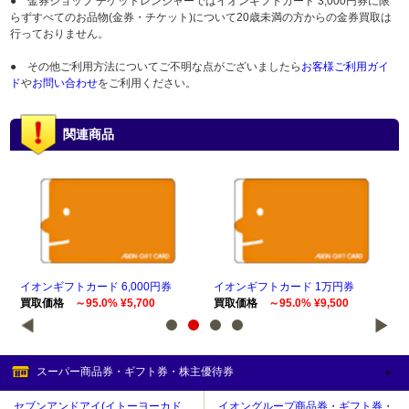
● 金券ショップ チケットレンジャーではイオンギフトカード 3,000円券に限
らずすべてのお品物(金券・チケット)について20歳未満の方からの金券買取は
行っておりません。
● その他ご利用方法についてご不明な点がございましたら
お客様ご利用ガイ
ド
や
お問い合わせ
をご利用ください。
関連商品
イオンギフトカード 6,000円券
イオンギフトカード 1万円券
イオ
買取価格
～95.0% ¥5,700
買取価格
～95.0% ¥9,500
買
スーパー商品券・ギフト券・株主優待券
セブンアンドアイ(イトーヨーカド
イオングループ商品券・ギフト券・