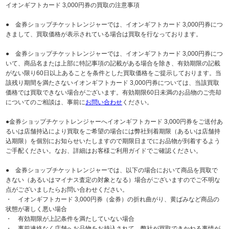
イオンギフトカード 3,000円券の買取の注意事項
● 金券ショップチケットレンジャーでは、イオンギフトカード 3,000円券につ
きまして、買取価格が表示されている場合は買取を行なっております。
● 金券ショップチケットレンジャーでは、イオンギフトカード 3,000円券につ
いて、商品名または上部に特記事項の記載がある場合を除き、有効期限の記載
がない限り60日以上あることを条件とした買取価格をご提示しております。当
該残り期間を満たさないイオンギフトカード 3,000円券については、当該買取
価格では買取できない場合がございます。有効期限60日未満のお品物のご売却
についてのご相談は、事前に
お問い合わせ
ください。
●金券ショップチケットレンジャーへイオンギフトカード 3,000円券をご送付あ
るいは店舗持込により買取をご希望の場合には弊社到着期限（あるいは店舗持
込期限）を個別にお知らせいたしますので期限日までにお品物が到着するよう
ご手配ください。なお、詳細はお客様ご利用ガイドでご確認ください。
● 金券ショップチケットレンジャーでは、以下の場合において商品を買取で
きない（あるいはマイナス査定の対象となる）場合がございますのでご不明な
点がございましたらお問い合わせください。
・ イオンギフトカード 3,000円券（金券）の折れ曲がり、黄ばみなど商品の
状態が著しく悪い場合
・ 有効期限が上記条件を満たしていない場合
・ 事前連絡なく店舗へお品物をお持込されて、弊社が買取できかねる事情が