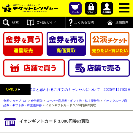
検索
ご利用ガイド
よくある質問
店舗案内
TOPICS
が先払い買取業者と思われるご注文のキャンセルについて
2025年12月05日
【20
金券ショップTOP
>
金券買取
>
スーパー商品券・ギフト券・株主優待券
>
イオングループ商
品券・ギフト券・株主優待券
>
イオンギフトカード 3,000円券の買取
イオンギフトカード 3,000円券の買取