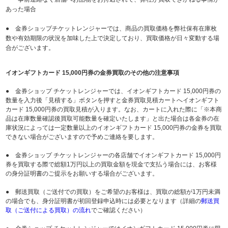
あった場合
● 金券ショップチケットレンジャーでは、商品の買取価格を弊社保有在庫枚
数や有効期限の状況を加味した上で決定しており、買取価格が日々変動する場
合がございます。
イオンギフトカード 15,000円券の金券買取のその他の注意事項
● 金券ショップ チケットレンジャーでは、イオンギフトカード 15,000円券の
数量を入力後「見積する」ボタンを押すと金券買取見積カートへイオンギフト
カード 15,000円券の買取見積が入ります。なお、カートに入れた際に「※本商
品は在庫数量確認後買取可能数量を確定いたします」と出た場合は各金券の在
庫状況によっては一定数量以上のイオンギフトカード 15,000円券の金券を買取
できない場合がございますので予めご連絡を要します。
● 金券ショップ チケットレンジャーの各店舗でイオンギフトカード 15,000円
券を買取する際で総額1万円以上の買取金額を現金で支払う場合には、お客様
の身分証明書のご提示をお願いする場合がございます。
● 郵送買取（ご送付での買取）をご希望のお客様は、買取の総額が1万円未満
の場合でも、身分証明書が初回登録申込時には必要となります（詳細の
郵送買
取（ご送付による買取）の流れ
でご確認ください）