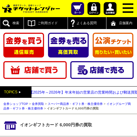
検索
ご利用ガイド
よくある質問
店舗案内
TOPICS
年12月05日
【2025年～2026年】年末年始の営業店の営業時間および郵送買取・
金券ショップTOP
>
金券買取
>
スーパー商品券・ギフト券・株主優待券
>
イオングループ商
品券・ギフト券・株主優待券
>
イオンギフトカード 6,000円券の買取
イオンギフトカード 6,000円券の買取