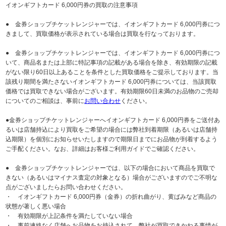
イオンギフトカード 6,000円券の買取の注意事項
● 金券ショップチケットレンジャーでは、イオンギフトカード 6,000円券につ
きまして、買取価格が表示されている場合は買取を行なっております。
● 金券ショップチケットレンジャーでは、イオンギフトカード 6,000円券につ
いて、商品名または上部に特記事項の記載がある場合を除き、有効期限の記載
がない限り60日以上あることを条件とした買取価格をご提示しております。当
該残り期間を満たさないイオンギフトカード 6,000円券については、当該買取
価格では買取できない場合がございます。有効期限60日未満のお品物のご売却
についてのご相談は、事前に
お問い合わせ
ください。
●金券ショップチケットレンジャーへイオンギフトカード 6,000円券をご送付あ
るいは店舗持込により買取をご希望の場合には弊社到着期限（あるいは店舗持
込期限）を個別にお知らせいたしますので期限日までにお品物が到着するよう
ご手配ください。なお、詳細はお客様ご利用ガイドでご確認ください。
● 金券ショップチケットレンジャーでは、以下の場合において商品を買取で
きない（あるいはマイナス査定の対象となる）場合がございますのでご不明な
点がございましたらお問い合わせください。
・ イオンギフトカード 6,000円券（金券）の折れ曲がり、黄ばみなど商品の
状態が著しく悪い場合
・ 有効期限が上記条件を満たしていない場合
・ 事前連絡なく店舗へお品物をお持込されて、弊社が買取できかねる事情が