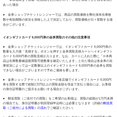
あった場合
● 金券ショップチケットレンジャーでは、商品の買取価格を弊社保有在庫枚
数や有効期限の状況を加味した上で決定しており、買取価格が日々変動する場
合がございます。
イオンギフトカード 6,000円券の金券買取のその他の注意事項
● 金券ショップ チケットレンジャーでは、イオンギフトカード 6,000円券の
数量を入力後「見積する」ボタンを押すと金券買取見積カートへイオンギフト
カード 6,000円券の買取見積が入ります。なお、カートに入れた際に「※本商
品は在庫数量確認後買取可能数量を確定いたします」と出た場合は各金券の在
庫状況によっては一定数量以上のイオンギフトカード 6,000円券の金券を買取
できない場合がございますので予めご連絡を要します。
● 金券ショップ チケットレンジャーの各店舗でイオンギフトカード 6,000円
券を買取する際で総額1万円以上の買取金額を現金で支払う場合には、お客様
の身分証明書のご提示をお願いする場合がございます。
● 郵送買取（ご送付での買取）をご希望のお客様は、買取の総額が1万円未満
の場合でも、身分証明書が初回登録申込時には必要となります（詳細の
郵送買
取（ご送付による買取）の流れ
でご確認ください）