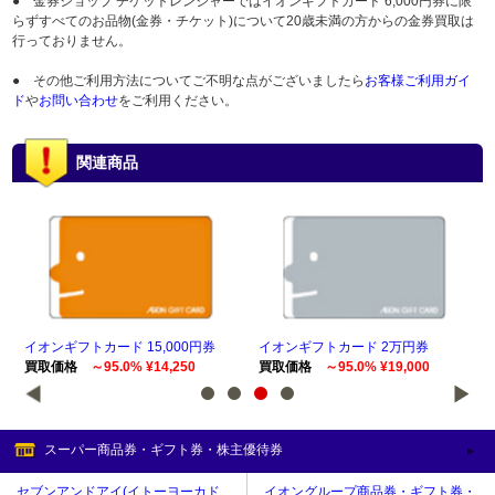
● 金券ショップ チケットレンジャーではイオンギフトカード 6,000円券に限
らずすべてのお品物(金券・チケット)について20歳未満の方からの金券買取は
行っておりません。
● その他ご利用方法についてご不明な点がございましたら
お客様ご利用ガイ
ド
や
お問い合わせ
をご利用ください。
関連商品
イオンギフトカード 15,000円券
イオンギフトカード 2万円券
イオ
買取価格
～95.0% ¥14,250
買取価格
～95.0% ¥19,000
買
スーパー商品券・ギフト券・株主優待券
セブンアンドアイ(イトーヨーカド
イオングループ商品券・ギフト券・