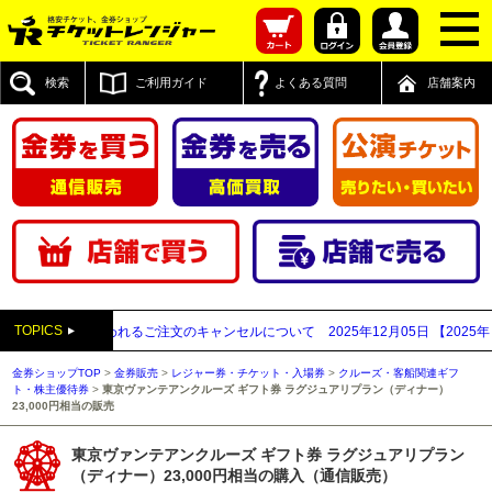
検索
ご利用ガイド
よくある質問
店舗案内
TOPICS
買取業者と思われるご注文のキャンセルについて
2025年12月05日
【2025年～
金券ショップTOP
>
金券販売
>
レジャー券・チケット・入場券
>
クルーズ・客船関連ギフ
ト・株主優待券
>
東京ヴァンテアンクルーズ ギフト券 ラグジュアリプラン（ディナー）
23,000円相当の販売
東京ヴァンテアンクルーズ ギフト券 ラグジュアリプラン
（ディナー）23,000円相当の購入（通信販売）