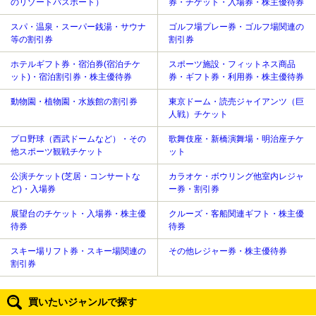
のリゾートパスポート）
券・チケット・入場券・株主優待券
スパ・温泉・スーパー銭湯・サウナ
ゴルフ場プレー券・ゴルフ場関連の
等の割引券
割引券
ホテルギフト券・宿泊券(宿泊チケ
スポーツ施設・フィットネス商品
ット)・宿泊割引券・株主優待券
券・ギフト券・利用券・株主優待券
動物園・植物園・水族館の割引券
東京ドーム・読売ジャイアンツ（巨
人戦）チケット
プロ野球（西武ドームなど）・その
歌舞伎座・新橋演舞場・明治座チケ
他スポーツ観戦チケット
ット
公演チケット(芝居・コンサートな
カラオケ・ボウリング他室内レジャ
ど)・入場券
ー券・割引券
展望台のチケット・入場券・株主優
クルーズ・客船関連ギフト・株主優
待券
待券
スキー場リフト券・スキー場関連の
その他レジャー券・株主優待券
割引券
買いたいジャンルで探す