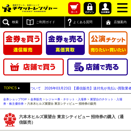
検索
ご利用ガイド
よくある質問
店舗案内
TOPICS
新宿西口店について
2026年03月23日
【通信販売】送付先が先払い買取業者と思わ
金券ショップTOP
>
金券販売
>
レジャー券・チケット・入場券
>
展望台のチケット・入場
券・株主優待券
>
六本木ヒルズ展望台 東京シティビュー 招待券の販売
六本木ヒルズ展望台 東京シティビュー 招待券の購入（通
信販売）