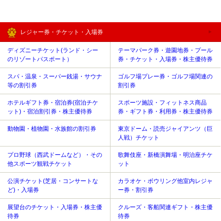
レジャー券・チケット・入場券
ディズニーチケット(ランド・シー
テーマパーク券・遊園地券・プール
のリゾートパスポート）
券・チケット・入場券・株主優待券
スパ・温泉・スーパー銭湯・サウナ
ゴルフ場プレー券・ゴルフ場関連の
等の割引券
割引券
ホテルギフト券・宿泊券(宿泊チケ
スポーツ施設・フィットネス商品
ット)・宿泊割引券・株主優待券
券・ギフト券・利用券・株主優待券
動物園・植物園・水族館の割引券
東京ドーム・読売ジャイアンツ（巨
人戦）チケット
プロ野球（西武ドームなど）・その
歌舞伎座・新橋演舞場・明治座チケ
他スポーツ観戦チケット
ット
公演チケット(芝居・コンサートな
カラオケ・ボウリング他室内レジャ
ど)・入場券
ー券・割引券
展望台のチケット・入場券・株主優
クルーズ・客船関連ギフト・株主優
待券
待券