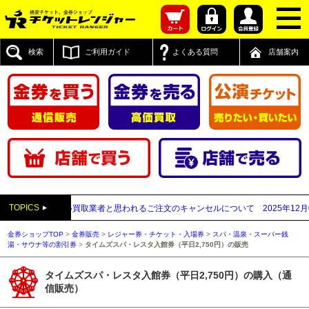
検索
ご利用ガイド
よくある質問
店舗案内
TOPICS
送付先が先払い買取業者と思われるご注文のキャンセルについて
2025年12月05日
金券ショップTOP
>
金券販売
>
レジャー券・チケット・入場券
>
スパ・温泉・スーパー銭
湯・サウナ等の割引券
>
タイムズスパ・レスタ入館券（平日2,750円）の販売
タイムズスパ・レスタ入館券（平日2,750円）の購入（通
信販売）