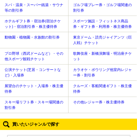
スパ・温泉・スーパー銭湯・サウナ
ゴルフ場プレー券・ゴルフ場関連の
等の割引券
割引券
ホテルギフト券・宿泊券(宿泊チケ
スポーツ施設・フィットネス商品
ット)・宿泊割引券・株主優待券
券・ギフト券・利用券・株主優待券
動物園・植物園・水族館の割引券
東京ドーム・読売ジャイアンツ（巨
人戦）チケット
プロ野球（西武ドームなど）・その
歌舞伎座・新橋演舞場・明治座チケ
他スポーツ観戦チケット
ット
公演チケット(芝居・コンサートな
カラオケ・ボウリング他室内レジャ
ど)・入場券
ー券・割引券
展望台のチケット・入場券・株主優
クルーズ・客船関連ギフト・株主優
待券
待券
スキー場リフト券・スキー場関連の
その他レジャー券・株主優待券
割引券
買いたいジャンルで探す