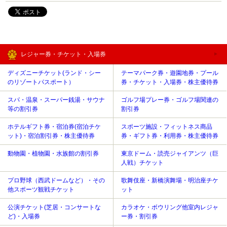
レジャー券・チケット・入場券
ディズニーチケット(ランド・シー
テーマパーク券・遊園地券・プール
のリゾートパスポート）
券・チケット・入場券・株主優待券
スパ・温泉・スーパー銭湯・サウナ
ゴルフ場プレー券・ゴルフ場関連の
等の割引券
割引券
ホテルギフト券・宿泊券(宿泊チケ
スポーツ施設・フィットネス商品
ット)・宿泊割引券・株主優待券
券・ギフト券・利用券・株主優待券
動物園・植物園・水族館の割引券
東京ドーム・読売ジャイアンツ（巨
人戦）チケット
プロ野球（西武ドームなど）・その
歌舞伎座・新橋演舞場・明治座チケ
他スポーツ観戦チケット
ット
公演チケット(芝居・コンサートな
カラオケ・ボウリング他室内レジャ
ど)・入場券
ー券・割引券