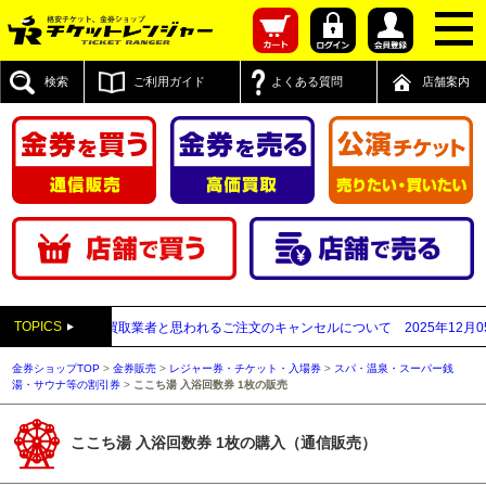
検索
ご利用ガイド
よくある質問
店舗案内
TOPICS
付先が先払い買取業者と思われるご注文のキャンセルについて
2025年12月05日
金券ショップTOP
>
金券販売
>
レジャー券・チケット・入場券
>
スパ・温泉・スーパー銭
湯・サウナ等の割引券
>
ここち湯 入浴回数券 1枚の販売
ここち湯 入浴回数券 1枚の購入（通信販売）